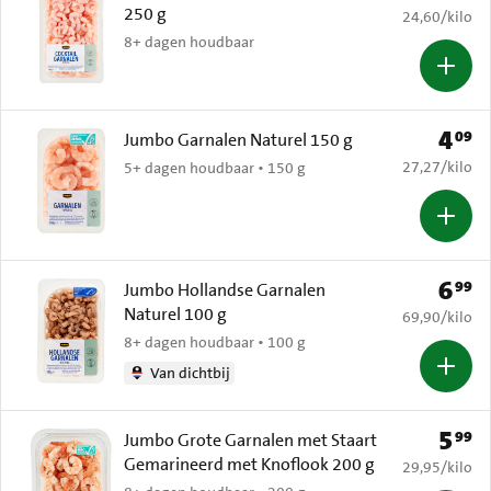
250 g
€ 24,60 per k
24,60
/
kilo
8+ dagen houdbaar
4
09
Prijs: 
Jumbo Garnalen Naturel 150 g
€ 27,27 per k
27,27
/
kilo
5+ dagen houdbaar • 150 g
6
99
Prijs: 
Jumbo Hollandse Garnalen
Naturel 100 g
€ 69,90 per k
69,90
/
kilo
8+ dagen houdbaar • 100 g
Van dichtbij
5
99
Prijs: 
Jumbo Grote Garnalen met Staart
Gemarineerd met Knoflook 200 g
€ 29,95 per k
29,95
/
kilo