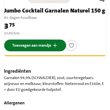
Jumbo Cocktail Garnalen Naturel 150 g
8+ dagen houdbaar
3
75
Prijs: € 3,75
€ 25,00 per kilo
25,00
/
kilo
Toevoegen aan mandje
Ingrediënten
Garnalen 94,9% (SCHAALDIER), zout, zuurteregelaars:
azijnzuur en melkzuur, kleurstoffen: bietenrood en E160e, E
= door EU goedgekeurde hulpstof.
Allergenen