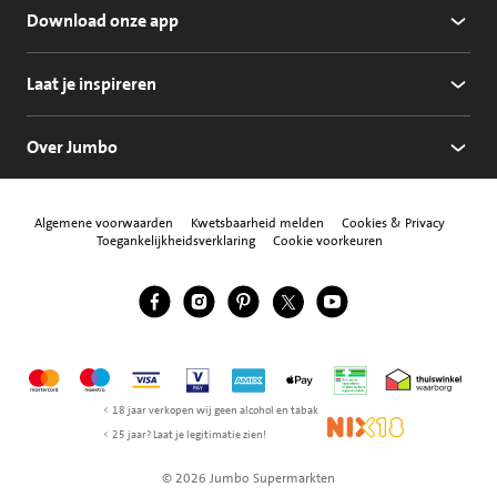
Download onze app
Laat je inspireren
Over Jumbo
Algemene voorwaarden
Kwetsbaarheid melden
Cookies & Privacy
Toegankelijkheidsverklaring
Cookie voorkeuren
Jumbo Facebook
Jumbo Instagram
Jumbo Pinterest
Jumbo Twitter
Jumbo YouTube
Volg ons
Mastercard
Maestro
Visa
Vpay
American Express
Apple Pay
Aanbiedersmedicijne
Thuiswinkel w
< 18 jaar verkopen wij geen alcohol en tabak
NIX18
< 25 jaar? Laat je legitimatie zien!
© 2026 Jumbo Supermarkten