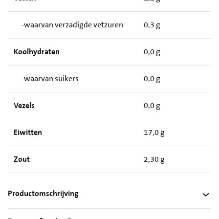
-waarvan verzadigde vetzuren
0,3 g
Koolhydraten
0,0 g
-waarvan suikers
0,0 g
Vezels
0,0 g
Eiwitten
17,0 g
Zout
2,30 g
Productomschrijving