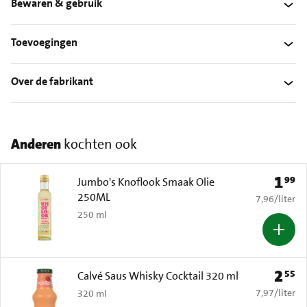
Bewaren & gebruik
Toevoegingen
Over de fabrikant
Anderen
kochten ook
1
99
Prijs: 
Jumbo's Knoflook Smaak Olie
250ML
€ 7,96 per li
7,96
/
liter
250 ml
2
55
Prijs: 
Calvé Saus Whisky Cocktail 320 ml
€ 7,97 per li
7,97
/
liter
320 ml