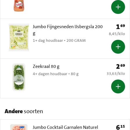
1
69
Prijs: 
Jumbo Fijngesneden IJsbergsla 200
g
€ 8,45 per k
8,45
/
kilo
1+ dag houdbaar • 200 GRAM
2
69
Prijs: 
Zeekraal 80 g
€ 33,63 per k
33,63
/
kilo
4+ dagen houdbaar • 80 g
Andere
soorten
6
15
Prijs: 
Jumbo Cocktail Garnalen Naturel