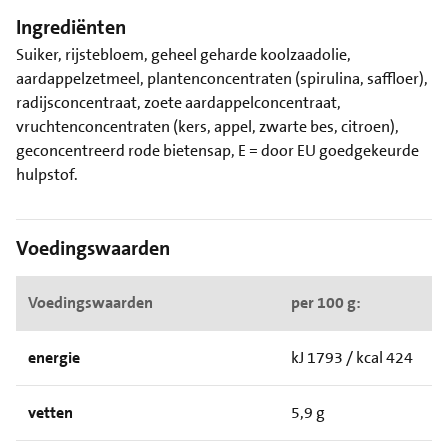
Ingrediënten
Suiker, rijstebloem, geheel geharde koolzaadolie,
aardappelzetmeel, plantenconcentraten (spirulina, saffloer),
radijsconcentraat, zoete aardappelconcentraat,
vruchtenconcentraten (kers, appel, zwarte bes, citroen),
geconcentreerd rode bietensap, E = door EU goedgekeurde
hulpstof.
Voedingswaarden
Voedingswaarden
per 100 g:
energie
kJ 1793 / kcal 424
vetten
5,9 g