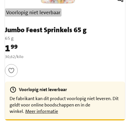
Voorlopig niet leverbaar
Jumbo Feest Sprinkels 65 g
65 g
1
99
Prijs: € 1,99
€ 30,62 per kilo
30,62
/
kilo
Voorlopig niet leverbaar
De fabrikant kan dit product voorlopig niet leveren. Dit
geldt voor online boodschappen en in de
winkel.
Meer informatie