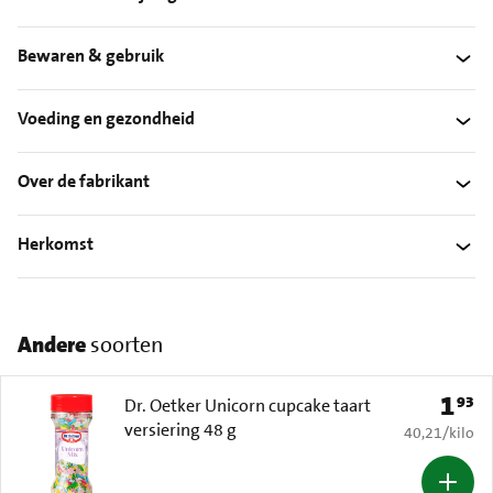
Bewaren & gebruik
Voeding en gezondheid
Over de fabrikant
Herkomst
Andere
soorten
1
93
Prijs: 
Dr. Oetker Unicorn cupcake taart
versiering 48 g
€ 40,21 per k
40,21
/
kilo