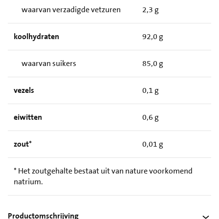
waarvan verzadigde vetzuren
2,3 g
koolhydraten
92,0 g
waarvan suikers
85,0 g
vezels
0,1 g
eiwitten
0,6 g
zout*
0,01 g
* Het zoutgehalte bestaat uit van nature voorkomend
natrium.
Productomschrijving