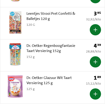
3
95
Prijs: 
Leentjes Strooi Pret Confetti &
Balletjes 120 g
€ 32,92 per k
32,92
/
kilo
120 G
4
39
Prijs: 
Dr. Oetker Regenboogfantasie
Taart Versiering 152g
€ 28,88 per k
28,88
/
kilo
152 g
1
89
Prijs: 
Dr. Oetker Glazuur Wit Taart
Versiering 125 g
€ 15,12 per k
15,12
/
kilo
125 g