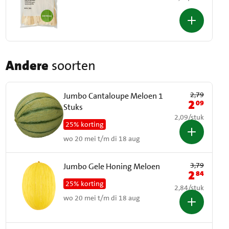
Andere
soorten
Oude prijs: € 2,79
2,79
Jumbo Cantaloupe Meloen 1
2
09
Nieuwe prij
Stuks
€ 2,09 per stuk
2,09
/
stuk
25% korting
wo 20 mei t/m di 18 aug
Oude prijs: € 3,79
3,79
Jumbo Gele Honing Meloen
2
84
Nieuwe prij
25% korting
€ 2,84 per stuk
2,84
/
stuk
wo 20 mei t/m di 18 aug