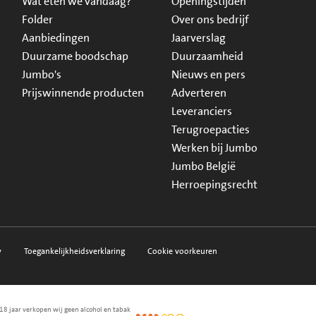
Wat eten we vandaag?
Openingstijden
Folder
Over ons bedrijf
Aanbiedingen
Jaarverslag
Duurzame boodschap
Duurzaamheid
Jumbo's
Nieuws en pers
Prijswinnende producten
Adverteren
Leveranciers
Terugroepacties
Werken bij Jumbo
Jumbo België
Herroepingsrecht
y
Toegankelijkheidsverklaring
Cookie voorkeuren
18 jaar verkopen wij geen alcohol en tabak
en.nl
waarborg
NIX18