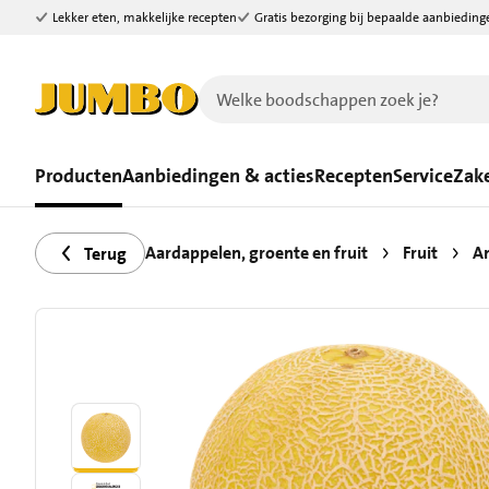
Lekker eten, makkelijke recepten
Gratis bezorging bij bepaalde aanbieding
Ga naar zoeken
Ga naar hoofdinhoud
Producten
Aanbiedingen & acties
Recepten
Service
Zake
Aardappelen, groente en fruit
Fruit
A
Terug