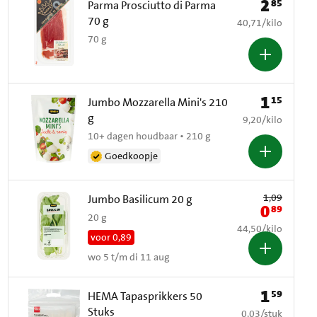
2
85
Prijs: € 2,85
Parma Prosciutto di Parma
70 g
€ 40,71 per kilo
40,71
/
kilo
70 g
1
15
Prijs: € 1,15
Jumbo Mozzarella Mini's 210
g
€ 9,20 per kilo
9,20
/
kilo
10+ dagen houdbaar • 210 g
Goedkoopje
Oude prijs: € 1,09
1,09
Jumbo Basilicum 20 g
0
89
Nieuwe prij
20 g
€ 44,50 per kilo
44,50
/
kilo
voor 0,89
wo 5 t/m di 11 aug
1
59
Prijs: € 1,59
HEMA Tapasprikkers 50
Stuks
€ 0,03 per stuk
0,03
/
stuk