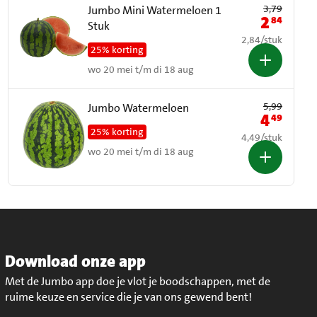
Oude prijs: € 3,79
3,79
Jumbo Mini Watermeloen 1
2
84
Nieuwe prij
Stuk
€ 2,84 per stuk
2,84
/
stuk
25% korting
wo 20 mei t/m di 18 aug
Oude prijs: € 5,99
5,99
Jumbo Watermeloen
4
49
Nieuwe prij
25% korting
€ 4,49 per stuk
4,49
/
stuk
wo 20 mei t/m di 18 aug
Download onze app
Met de Jumbo app doe je vlot je boodschappen, met de
ruime keuze en service die je van ons gewend bent!