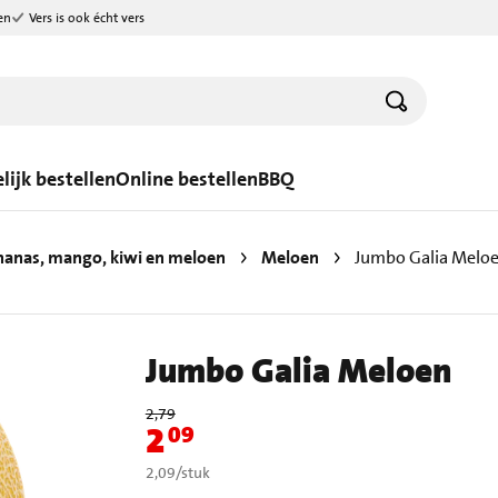
en
Vers is ook écht vers
lijk bestellen
Online bestellen
BBQ
nanas, mango, kiwi en meloen
Meloen
Jumbo Galia Melo
Jumbo Galia Meloen
Oude prijs: € 2,79
2,79
2
09
Nieuwe prijs: € 2,09
€ 2,09 per stuk
2,09
/
stuk