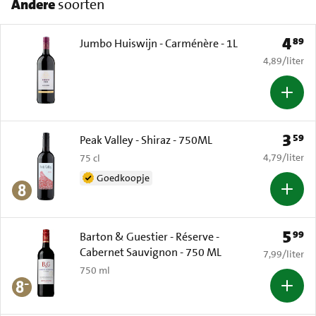
Andere
soorten
4
89
Prijs: 
Jumbo Huiswijn - Carménère - 1L
€ 4,89 per li
4,89
/
liter
3
59
Prijs: 
Peak Valley - Shiraz - 750ML
€ 4,79 per li
4,79
/
liter
75 cl
Goedkoopje
5
99
Prijs: 
Barton & Guestier - Réserve -
Cabernet Sauvignon - 750 ML
€ 7,99 per li
7,99
/
liter
750 ml