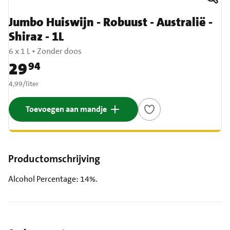
Jumbo Huiswijn - Robuust - Australië -
Shiraz - 1L
6 x 1 L • Zonder doos
29
94
Prijs: € 29,94
€ 4,99 per liter
4,99
/
liter
Toevoegen aan mandje
Productomschrijving
Alcohol Percentage: 14%.