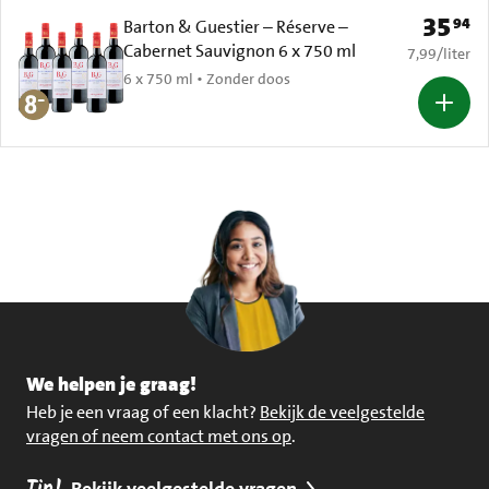
35
94
Prijs: € 
Barton & Guestier – Réserve –
Cabernet Sauvignon 6 x 750 ml
€ 7,99 per li
7,99
/
liter
6 x 750 ml • Zonder doos
We helpen je graag!
Heb je een vraag of een klacht?
Bekijk de veelgestelde
vragen of neem contact met ons op
.
Bekijk veelgestelde vragen