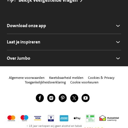
Tip!
Download onze app
Laat je inspireren
Over Jumbo
Algemene voorwaarden
Kwetsbaarheid melden
Cookies & Privacy
Toegankelijkheidsverklaring
Cookie voorkeuren
Jumbo Facebook
Jumbo Instagram
Jumbo Pinterest
Jumbo Twitter
Jumbo YouTube
Volg ons
Mastercard
Maestro
Visa
Vpay
American Express
Apple Pay
Aanbiedersmedicijne
Thuiswinkel w
< 18 jaar verkopen wij geen alcohol en tabak
NIX18