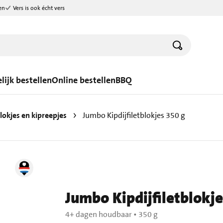
en
Vers is ook écht vers
lijk bestellen
Online bestellen
BBQ
lokjes en kipreepjes
Jumbo Kipdijfiletblokjes 350 g
Jumbo Kipdijfiletblokje
4+ dagen houdbaar
•
350 g