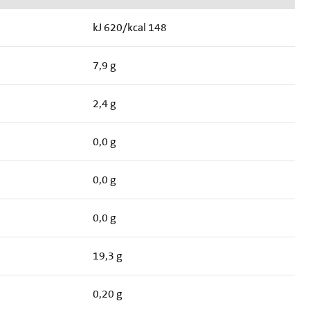
kJ 620/kcal 148
7,9 g
2,4 g
0,0 g
0,0 g
0,0 g
19,3 g
0,20 g