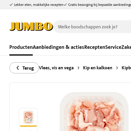
Lekker eten, makkelijke recepten
Gratis bezorging bij bepaalde aanbieding
Ga naar zoeken
Ga naar hoofdinhoud
Producten
Aanbiedingen & acties
Recepten
Service
Zake
Vlees, vis en vega
Kip en kalkoen
Kipb
Terug