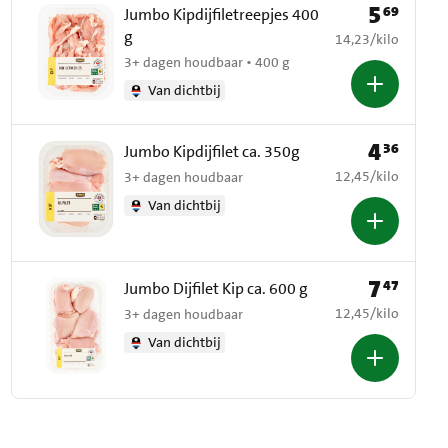
5
69
Prijs: € 5,69
Jumbo Kipdijfiletreepjes 400
g
€ 14,23 per kilo
14,23
/
kilo
3+ dagen houdbaar • 400 g
Van dichtbij
4
36
Prijs: € 4,36
Jumbo Kipdijfilet ca. 350g
€ 12,45 per kilo
12,45
/
kilo
3+ dagen houdbaar
Van dichtbij
7
47
Prijs: € 7,47
Jumbo Dijfilet Kip ca. 600 g
€ 12,45 per kilo
12,45
/
kilo
3+ dagen houdbaar
Van dichtbij