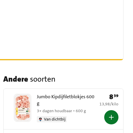
Andere
soorten
8
39
Prijs: € 8,39
Jumbo Kipdijfiletblokjes 600
g
€ 13,98 per kilo
13,98
/
kilo
3+ dagen houdbaar • 600 g
Van dichtbij