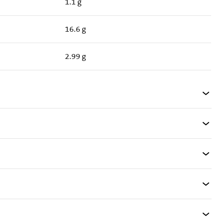
1.1 g
16.6 g
2.99 g