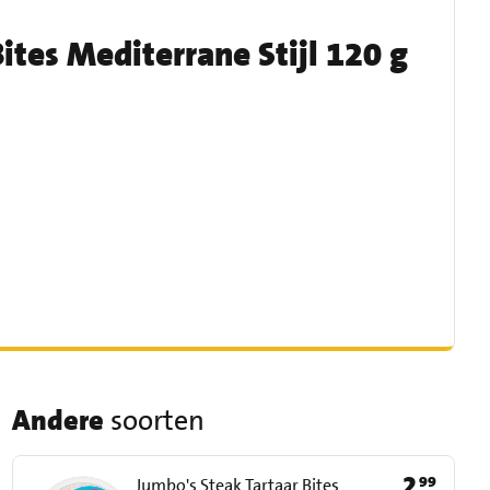
ites Mediterrane Stijl 120 g
Andere
soorten
2
99
Prijs: € 2,99
Jumbo's Steak Tartaar Bites