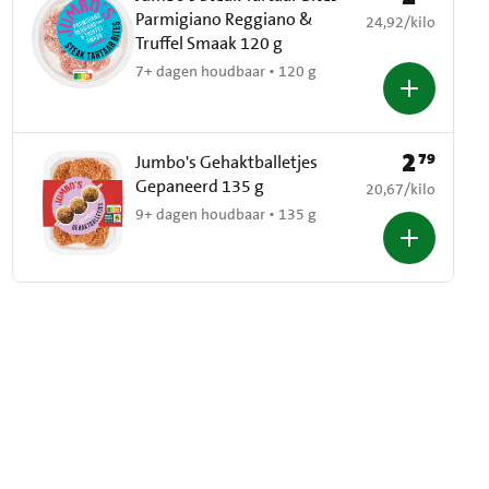
Parmigiano Reggiano &
€ 24,92 per kilo
24,92
/
kilo
Truffel Smaak 120 g
7+ dagen houdbaar • 120 g
2
79
Prijs: € 2,79
Jumbo's Gehaktballetjes
Gepaneerd 135 g
€ 20,67 per kilo
20,67
/
kilo
9+ dagen houdbaar • 135 g