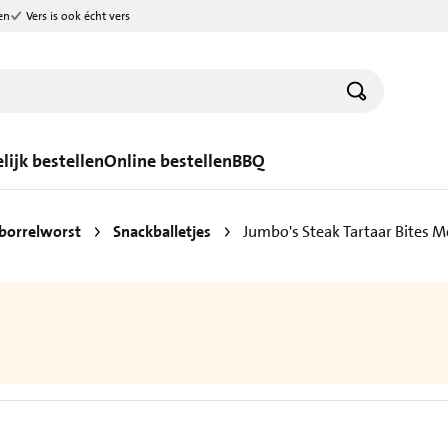
en
Vers is ook écht vers
lijk bestellen
Online bestellen
BBQ
 borrelworst
Snackballetjes
Jumbo's Steak Tartaar Bites Me