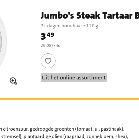
Jumbo's Steak Tartaar B
7+ dagen houdbaar
•
120 g
3
49
Prijs: € 3,49
€ 29,08 per kilo
29,08
/
kilo
Uit het online assortiment
 citroenzuur, gedroogde groenten (tomaat, ui, pastinaak),
 stremsel), plantaardige oliën (raapzaad, zonnebloem, shea),