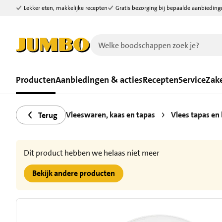
Lekker eten, makkelijke recepten
Gratis bezorging bij bepaalde aanbieding
Ga naar zoeken
Ga naar hoofdinhoud
Producten
Aanbiedingen & acties
Recepten
Service
Zake
Vleeswaren, kaas en tapas
Vlees tapas en
Terug
Dit product hebben we helaas niet meer
Bekijk andere producten