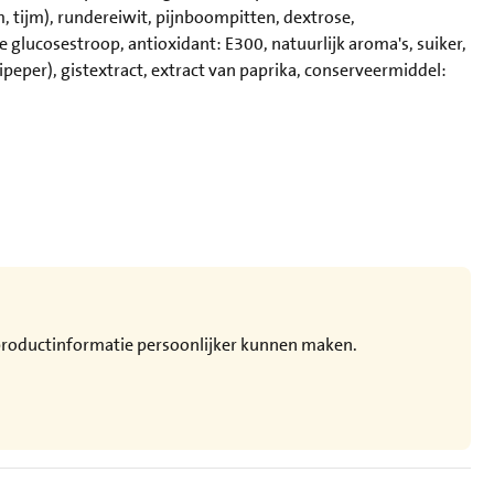
m, tijm), rundereiwit, pijnboompitten, dextrose,
glucosestroop, antioxidant: E300, natuurlijk aroma's, suiker,
lipeper), gistextract, extract van paprika, conserveermiddel:
e productinformatie persoonlijker kunnen maken.