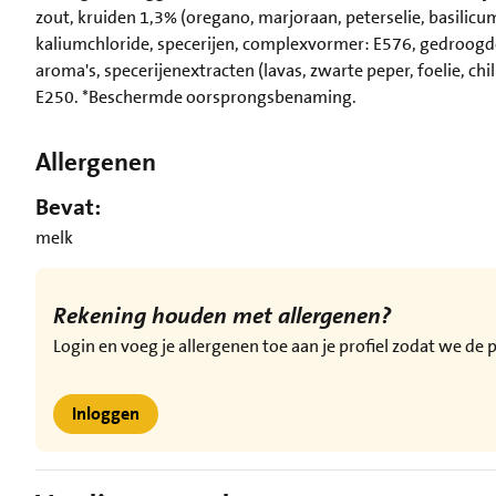
zout, kruiden 1,3% (oregano, marjoraan, peterselie, basilicu
kaliumchloride, specerijen, complexvormer: E576, gedroogde 
aroma's, specerijenextracten (lavas, zwarte peper, foelie, chi
E250. *Beschermde oorsprongsbenaming.
Allergenen
Bevat:
melk
Rekening houden met allergenen?
Login en voeg je allergenen toe aan je profiel zodat we d
Inloggen