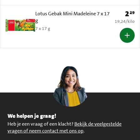
2
29
Prijs: 
Lotus Gebak Mini Madeleine 7 x 17
g
€ 19,24 per k
19,24
/
kilo
7 x 17 g
We helpen je graag!
Heb je een vraag of een klacht?
Bekijk de veelgestelde
vragen of neem contact met ons op
.