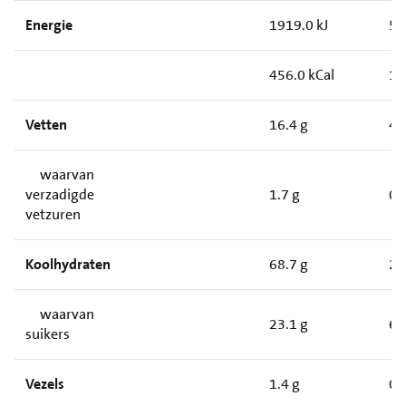
Energie
1919.0 kJ
56
456.0 kCal
13
Vetten
16.4 g
4.
waarvan
verzadigde
1.7 g
0.
vetzuren
Koolhydraten
68.7 g
20
waarvan
23.1 g
6.
suikers
Vezels
1.4 g
0.