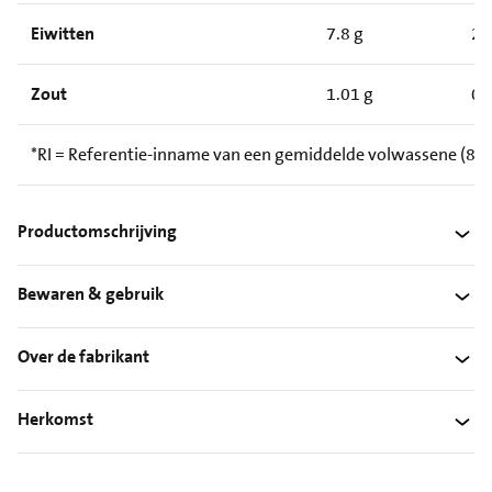
Eiwitten
7.8 g
2.
Zout
1.01 g
0.
*RI = Referentie-inname van een gemiddelde volwassene (8.4
Productomschrijving
Bewaren & gebruik
Over de fabrikant
Herkomst