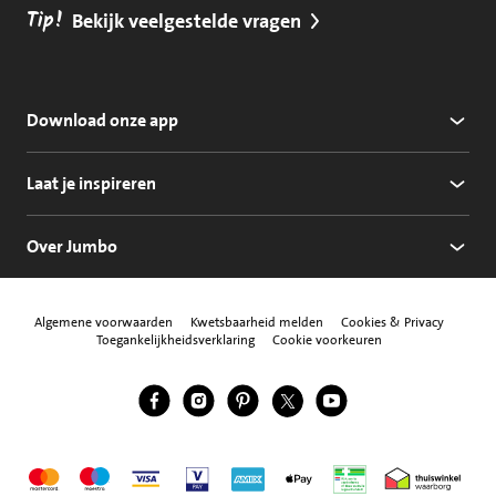
Tip!
Bekijk veelgestelde vragen
Download onze app
Laat je inspireren
Over Jumbo
Algemene voorwaarden
Kwetsbaarheid melden
Cookies & Privacy
Toegankelijkheidsverklaring
Cookie voorkeuren
Jumbo Facebook
Jumbo Instagram
Jumbo Pinterest
Jumbo Twitter
Jumbo YouTube
Volg ons
Mastercard
Maestro
Visa
Vpay
American Express
Apple Pay
Aanbiedersmedicijne
Thuiswinkel w