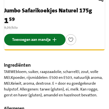
Jumbo Safarikoekjes Naturel 175g
1
59
Prijs: € 1,59
€ 9,09 per kilo
9,09
/
kilo
Toevoegen aan mandje
Ingrediënten
TARWEbloem, suiker, raapzaadolie, scharrelEI, zout, volle
MELKpoeder, rijsmiddelen: E500 en E503, natuurlijk aroma,
MELKeiwit, aroma, dextrose. E = door eu goedgekeurde
hulpstof. Allergenen: tarwe (gluten), ei, melk. Kan rogge,
gerst en haver (gluten), amandel en hazelnoot bevatten.
Allergenen