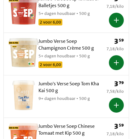
Balletjes 500 g
€ 7,18 per kilo
7,18
/
kilo
5+ dagen houdbaar • 500 g
2 voor 6,00
3
59
Prijs: € 3,59
Jumbo Verse Soep
Champignon Crème 500 g
€ 7,18 per kilo
7,18
/
kilo
5+ dagen houdbaar • 500 g
2 voor 6,00
3
79
Prijs: € 3,79
Jumbo's Verse Soep Tom Kha
Kai 500 g
€ 7,58 per kilo
7,58
/
kilo
9+ dagen houdbaar • 500 g
3
59
Prijs: € 3,59
Jumbo Verse Soep Chinese
Tomaat met Kip 500 g
€ 7,18 per kilo
7,18
/
kilo