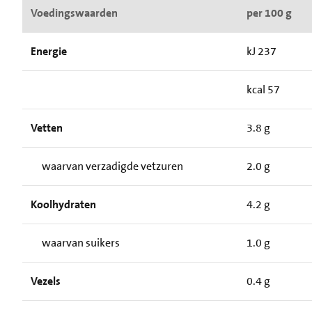
Voedingswaarden
per 100 g
Energie
kJ 237
kcal 57
Vetten
3.8 g
waarvan verzadigde vetzuren
2.0 g
Koolhydraten
4.2 g
waarvan suikers
1.0 g
Vezels
0.4 g