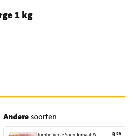
rge 1 kg
Andere
soorten
3
59
Prijs: € 3,59
Jumbo Verse Soep Tomaat &