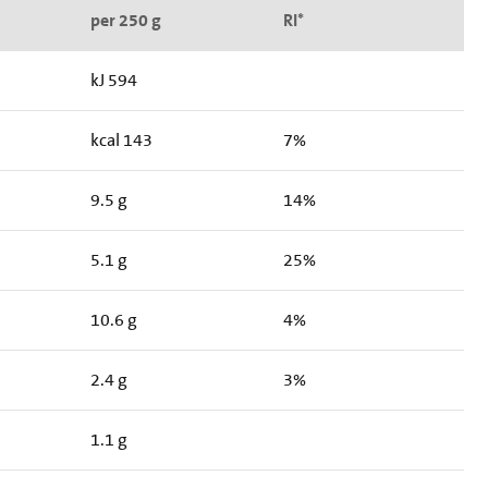
per 250 g
RI*
kJ 594
kcal 143
7%
9.5 g
14%
5.1 g
25%
10.6 g
4%
2.4 g
3%
1.1 g