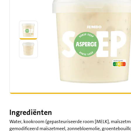
Ingrediënten
Water, kookroom (gepasteuriseerde room [MELK], maïszetmee
gemodificeerd maïszetmeel, zonnebloemolie, groentebouillon