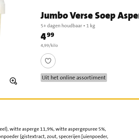
Jumbo Verse Soep Aspe
5+ dagen houdbaar
•
1 kg
4
99
Prijs: € 4,99
€ 4,99 per kilo
4,99
/
kilo
Uit het online assortiment
l), witte asperge 11,9%, witte aspergepuree 5%,
poeder (gistextract, zout, specerijen [uienpoeder,