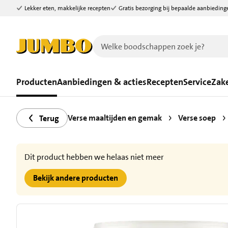
Lekker eten, makkelijke recepten
Gratis bezorging bij bepaalde aanbieding
Ga naar zoeken
Ga naar hoofdinhoud
Producten
Aanbiedingen & acties
Recepten
Service
Zake
Verse maaltijden en gemak
Verse soep
Terug
Dit product hebben we helaas niet meer
Bekijk andere producten