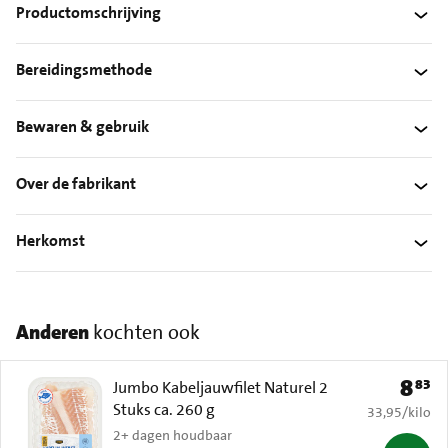
Productomschrijving
Bereidingsmethode
Bewaren & gebruik
Over de fabrikant
Herkomst
Anderen
kochten ook
8
83
Prijs: 
Jumbo Kabeljauwfilet Naturel 2
Stuks ca. 260 g
€ 33,95 per k
33,95
/
kilo
2+ dagen houdbaar