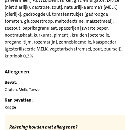
paneermeel [TARWEbloem, suiker, gist, emulgator: E472e
(niet dierlijk), dextrose, zout], natuurlijke aroma's [MELK]
[dierlijk], gedroogde ui, tomatenstukjes [gedroogde
tomaten, glucosestroop, maltodextrine, maïszetmeel],
zeezout, paprikagranulaat, specerijen [zwarte peper,
nootmuskaat, kurkuma, piment], kruiden [peterselie,
oregano, tijm, rozemarijn], zonnebloemolie, kaaspoeder
[gesteriliseerde MELK, vegetarisch stremsel, zout, zuursel]),
knoflook 0,3%
Allergenen
Bevat:
Gluten, Melk, Tarwe
Kan bevatten:
Rogge
Rekening houden met allergenen?