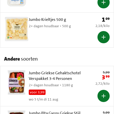
1
09
Prijs: 
Jumbo Krieltjes 500 g
€ 2,18 per k
2,18
/
kilo
2+ dagen houdbaar • 500 g
Andere
soorten
Oude prijs: 
5,99
Jumbo Griekse Gehaktschotel
3
99
Nieuwe 
Verspakket 3-4 Personen
€ 2,72 per k
2,72
/
kilo
2+ dagen houdbaar • 1180 g
voor 3,99
wo 5 t/m di 11 aug
Oude prijs: 
5,99
Jumbo Pita Gyros Griekse Stijl