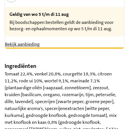
Geldig van wo 5 t/m di 11 aug
Bij boodschappen bestellen geldt de aanbieding voor
bezorg- en ophaalmomenten op wo 5 t/m di 11 aug.
Bekijk aanbieding
Ingrediënten
Tomaat 22,4%, venkel 20,8%, courgette 18,3%, citroen
11,2%, rode ui 10%, wortel 9,1%, marinade 7,1%
(plantaardige oliën [raapzaad, zonnebloem], zeezout,
kruiden [basilicum, oregano, rozemarijn, tijm, peterselie,
dille, lavendel], specerijen [zwarte peper, groene peper],
natuurlijke aroma's, specerijenextracten [witte peper,
kurkuma], gedroogde knoflook, gedroogde tomaat), mix
met knoflook en kaas 0,8% (gedroogde knoflook,