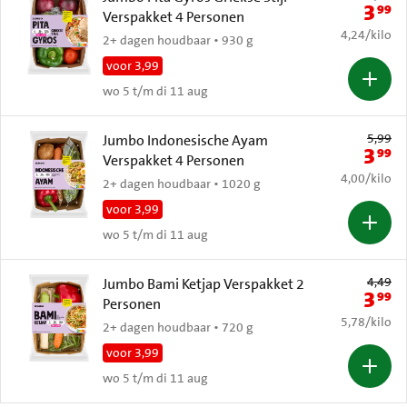
3
99
Nieuwe 
Verspakket 4 Personen
€ 4,24 per k
4,24
/
kilo
2+ dagen houdbaar • 930 g
voor 3,99
wo 5 t/m di 11 aug
Oude prijs: 
5,99
Jumbo Indonesische Ayam
3
99
Nieuwe 
Verspakket 4 Personen
€ 4,00 per k
4,00
/
kilo
2+ dagen houdbaar • 1020 g
voor 3,99
wo 5 t/m di 11 aug
Oude prijs: 
4,49
Jumbo Bami Ketjap Verspakket 2
3
99
Nieuwe 
Personen
€ 5,78 per k
5,78
/
kilo
2+ dagen houdbaar • 720 g
voor 3,99
wo 5 t/m di 11 aug