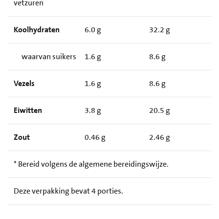
vetzuren
Koolhydraten
6.0 g
32.2 g
waarvan suikers
1.6 g
8.6 g
Vezels
1.6 g
8.6 g
Eiwitten
3.8 g
20.5 g
Zout
0.46 g
2.46 g
* Bereid volgens de algemene bereidingswijze.
Deze verpakking bevat 4 porties.