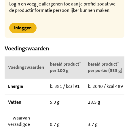
Login en voeg je allergenen toe aan je profiel zodat we
de productinformatie persoonlijker kunnen maken.
Inloggen
Voedingswaarden
bereid product*
bereid product*
Voedingswaarden
per 100 g
per portie (535 g)
Energie
kJ 381 / kcal 91
kJ 2040 / kcal 489
Vetten
5.3 g
28.5 g
waarvan
verzadigde
0.7 g
3.7 g