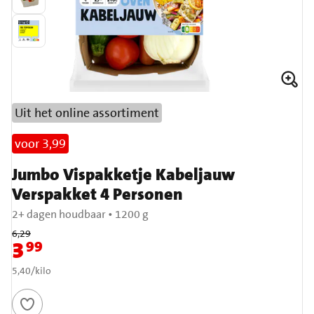
Uit het online assortiment
voor 3,99
Jumbo Vispakketje Kabeljauw
Verspakket 4 Personen
2+ dagen houdbaar
•
1200 g
Oude prijs: € 6,29
6,29
3
99
Nieuwe prijs: € 3,99
€ 5,40 per kilo
5,40
/
kilo