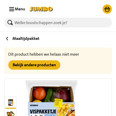
Ga naar zoeken
Ga naar hoofdinhoud
Menu
Maaltijdpakket
Dit product hebben we helaas niet meer
Bekijk andere producten