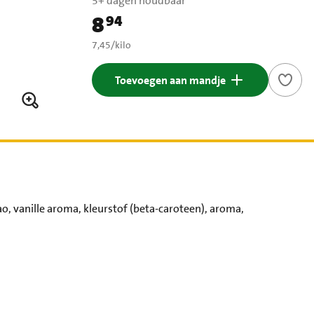
5+ dagen houdbaar
8
94
Prijs: € 8,94
€ 7,45 per kilo
7,45
/
kilo
Toevoegen aan mandje
o, vanille aroma, kleurstof (beta-caroteen), aroma,