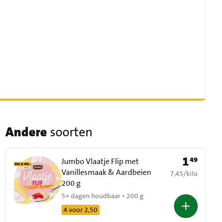
Andere
soorten
1
49
Prijs: € 1,49
Jumbo Vlaatje Flip met
Vanillesmaak & Aardbeien
€ 7,45 per kilo
7,45
/
kilo
200 g
5+ dagen houdbaar • 200 g
4 voor 2,50