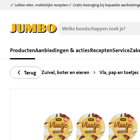
Lekker eten, makkelijke recepten
Gratis bezorging bij bepaalde aanbieding
Ga naar zoeken
Ga naar hoofdinhoud
Producten
Aanbiedingen & acties
Recepten
Service
Zake
Zuivel, boter en eieren
Vla, pap en toetjes
Terug