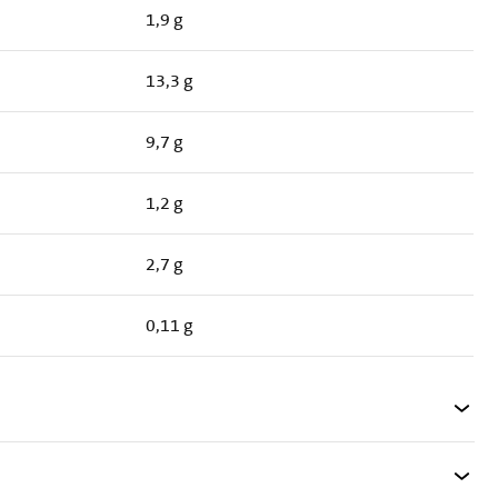
1,9 g
13,3 g
9,7 g
1,2 g
2,7 g
0,11 g