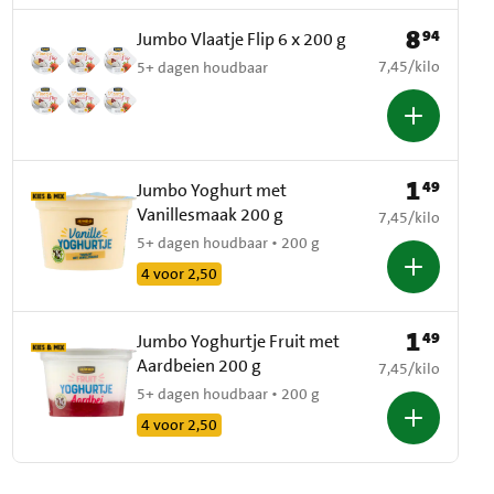
8
94
Prijs: € 8,94
Jumbo Vlaatje Flip 6 x 200 g
€ 7,45 per kilo
7,45
/
kilo
5+ dagen houdbaar
1
49
Prijs: € 1,49
Jumbo Yoghurt met
Vanillesmaak 200 g
€ 7,45 per kilo
7,45
/
kilo
5+ dagen houdbaar • 200 g
4 voor 2,50
1
49
Prijs: € 1,49
Jumbo Yoghurtje Fruit met
Aardbeien 200 g
€ 7,45 per kilo
7,45
/
kilo
5+ dagen houdbaar • 200 g
4 voor 2,50