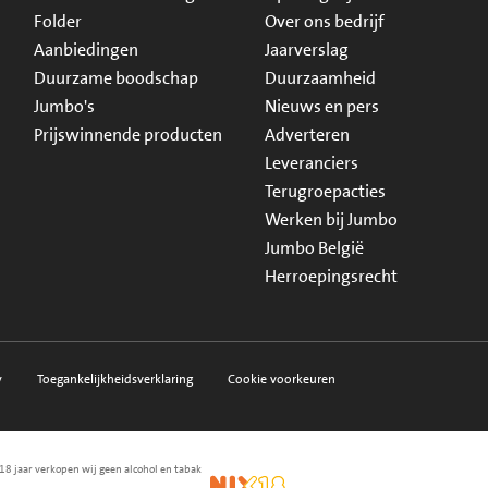
Folder
Over ons bedrijf
Aanbiedingen
Jaarverslag
Duurzame boodschap
Duurzaamheid
Jumbo's
Nieuws en pers
Prijswinnende producten
Adverteren
Leveranciers
Terugroepacties
Werken bij Jumbo
Jumbo België
Herroepingsrecht
y
Toegankelijkheidsverklaring
Cookie voorkeuren
18 jaar verkopen wij geen alcohol en tabak
en.nl
waarborg
NIX18