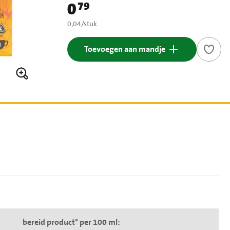
0
79
Prijs: € 0,79
€ 0,04 per stuk
0,04
/
stuk
Toevoegen aan mandje
bereid product* per 100 ml: