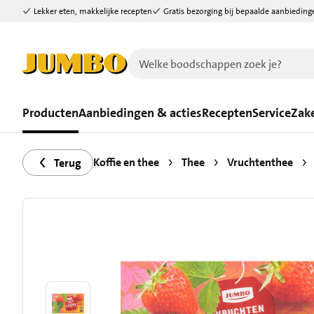
Lekker eten, makkelijke recepten
Gratis bezorging bij bepaalde aanbieding
Ga naar zoeken
Ga naar hoofdinhoud
Producten
Aanbiedingen & acties
Recepten
Service
Zake
Koffie en thee
Thee
Vruchtenthee
Terug