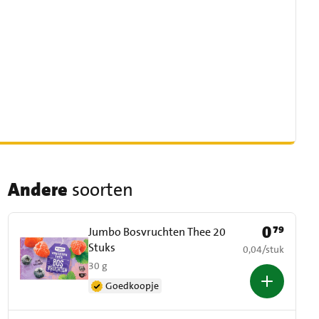
Andere
soorten
0
79
Prijs: € 0,79
Jumbo Bosvruchten Thee 20
Stuks
€ 0,04 per stuk
0,04
/
stuk
30 g
Goedkoopje