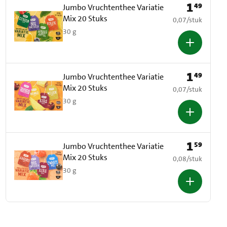
1
49
Prijs: € 1,49
Jumbo Vruchtenthee Variatie
Mix 20 Stuks
€ 0,07 per stuk
0,07
/
stuk
30 g
1
49
Prijs: € 1,49
Jumbo Vruchtenthee Variatie
Mix 20 Stuks
€ 0,07 per stuk
0,07
/
stuk
30 g
1
59
Prijs: € 1,59
Jumbo Vruchtenthee Variatie
Mix 20 Stuks
€ 0,08 per stuk
0,08
/
stuk
30 g