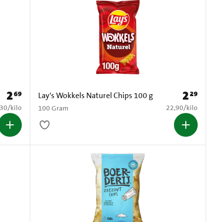
2
2
69
29
Prijs: € 2,69
Prijs: € 2,29
Lay's Wokkels Naturel Chips 100 g
6,30 per kilo
€ 22,90 per kilo
,30
/
kilo
22,90
/
kilo
100 Gram