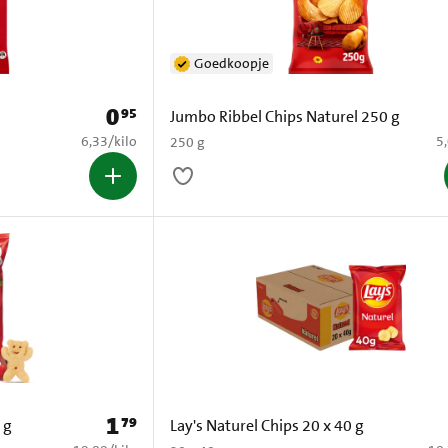
Goedkoopje
0
95
Prijs: € 0,95
g
Jumbo Ribbel Chips Naturel 250 g
€ 6,33 per kilo
€ 
6,33
/
kilo
5
250 g
1
79
Prijs: € 1,79
 g
Lay's Naturel Chips 20 x 40 g