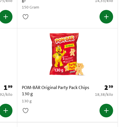
8,75 per kilo
€ 14,33 per kilo
,75
/
kilo
14,33
/
kilo
150 Gram
1
2
99
39
Prijs: € 1,99
Prijs: € 2,39
POM-BÄR Original Party Pack Chips
130 g
5,92 per kilo
€ 18,38 per kilo
,92
/
kilo
18,38
/
kilo
130 g