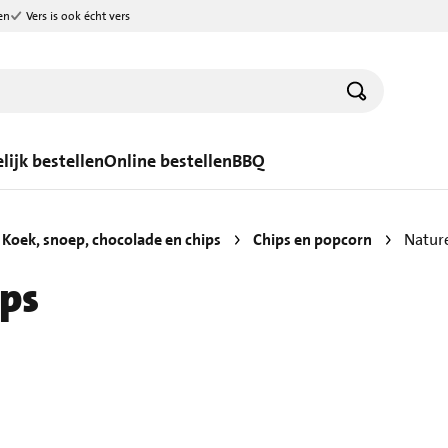
en
Vers is ook écht vers
lijk bestellen
Online bestellen
BBQ
Koek, snoep, chocolade en chips
Chips en popcorn
Nature
ips