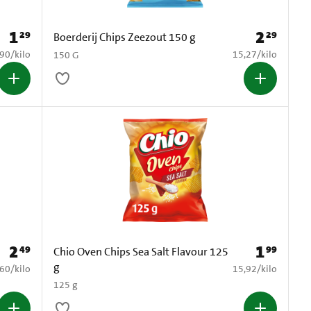
1
2
29
29
Prijs: € 1,29
Prijs: € 2,29
Boerderij Chips Zeezout 150 g
2,90 per kilo
€ 15,27 per kilo
,90
/
kilo
15,27
/
kilo
150 G
2
1
49
99
Prijs: € 2,49
Prijs: € 1,99
Chio Oven Chips Sea Salt Flavour 125
g
6,60 per kilo
€ 15,92 per kilo
,60
/
kilo
15,92
/
kilo
125 g