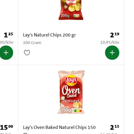
1
2
25
19
Prijs: € 1,25
Prijs: € 2,19
Lay's Naturel Chips 200 gr
5,00 per kilo
€ 10,95 per kilo
,00
/
kilo
10,95
/
kilo
200 Gram
15
2
00
15
Prijs: € 15,00
Prijs: € 2,15
Lay's Oven Baked Naturel Chips 150
gr