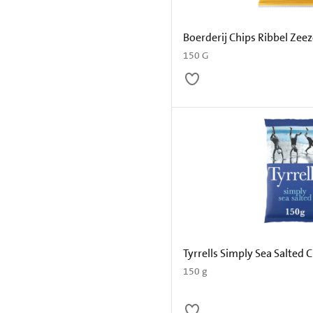
Boerderij Chips Ribbel Zee
150 G
Tyrrells Simply Sea Salted 
150 g