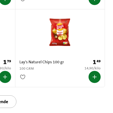
1
1
79
49
Prijs: € 1,79
Prijs: € 1,49
Lay's Naturel Chips 100 gr
1,93 per kilo
€ 14,90 per kilo
,93
/
kilo
14,90
/
kilo
100 GRM
ende