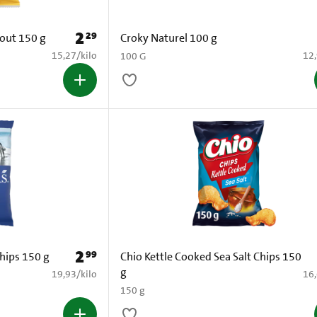
2
29
Prijs: € 2,29
zout 150 g
Croky Naturel 100 g
€ 15,27 per kilo
€ 1
15,27
/
kilo
12
100 G
2
99
Prijs: € 2,99
Chips 150 g
Chio Kettle Cooked Sea Salt Chips 150
g
€ 19,93 per kilo
€ 1
19,93
/
kilo
16
150 g