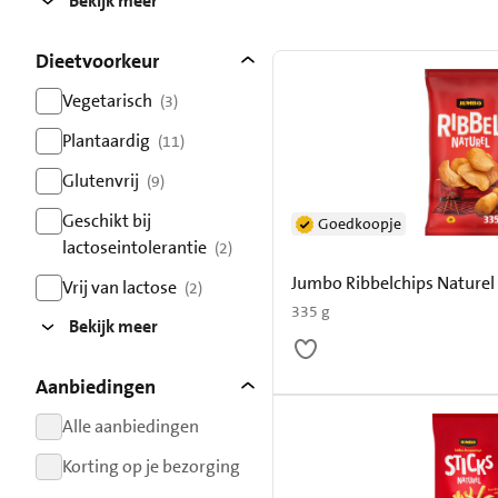
Bekijk meer
Dieetvoorkeur
Vegetarisch
(3)
resultaten
Plantaardig
(11)
resultaten
Glutenvrij
(9)
resultaten
Geschikt bij
Goedkoopje
lactoseintolerantie
(2)
resultaten
Jumbo Ribbelchips Naturel
Vrij van lactose
(2)
resultaten
335 g
Bekijk meer
Aanbiedingen
Alle aanbiedingen
resultaten
Korting op je bezorging
resultaten