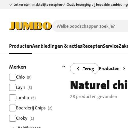
Lekker eten, makkelijke recepten
Gratis bezorging bij bepaalde aanbieding
Ga naar zoeken
Ga naar hoofdinhoud
Producten
Aanbiedingen & acties
Recepten
Service
Zake
Filters
28 producten gevonden.
Merken
Producten
Terug
Chio
(9)
Naturel ch
resultaten
Lay's
(8)
resultaten
28 producten gevonden
Jumbo
(5)
resultaten
Boerderij Chips
(2)
resultaten
Croky
(1)
resultaten