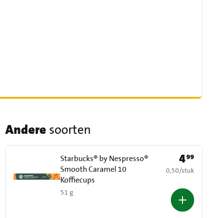
Andere
soorten
4
99
Prijs: € 4,99
Starbucks® by Nespresso®
Smooth Caramel 10
€ 0,50 per stuk
0,50
/
stuk
Koffiecups
51 g