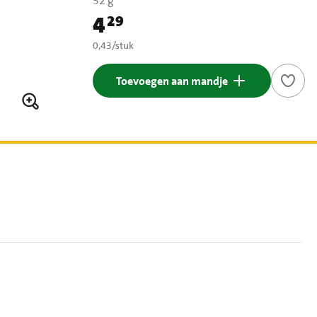
52 g
4
29
Prijs: € 4,29
€ 0,43 per stuk
0,43
/
stuk
Toevoegen aan mandje