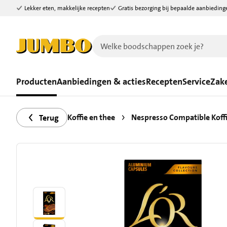
Lekker eten, makkelijke recepten
Gratis bezorging bij bepaalde aanbieding
Ga naar zoeken
Ga naar hoofdinhoud
Producten
Aanbiedingen & acties
Recepten
Service
Zake
Koffie en thee
Nespresso Compatible Koff
Terug