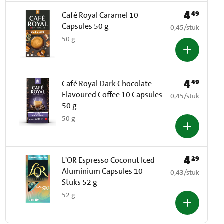
4
49
Prijs: € 4,49
Café Royal Caramel 10
Capsules 50 g
€ 0,45 per stuk
0,45
/
stuk
50 g
4
49
Prijs: € 4,49
Café Royal Dark Chocolate
Flavoured Coffee 10 Capsules
€ 0,45 per stuk
0,45
/
stuk
50 g
50 g
4
29
Prijs: € 4,29
L'OR Espresso Coconut Iced
Aluminium Capsules 10
€ 0,43 per stuk
0,43
/
stuk
Stuks 52 g
52 g