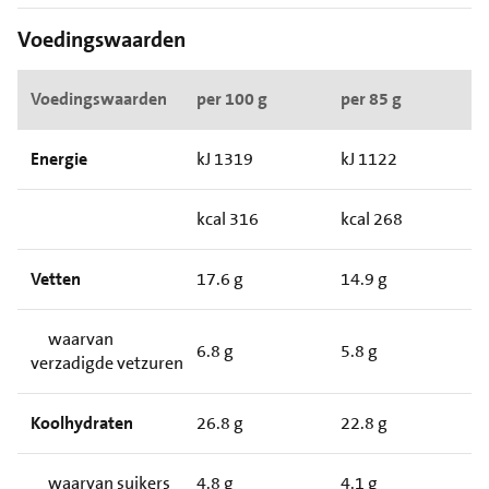
Voedingswaarden
Voedingswaarden
per 100 g
per 85 g
Energie
kJ 1319
kJ 1122
kcal 316
kcal 268
Vetten
17.6 g
14.9 g
waarvan
6.8 g
5.8 g
verzadigde vetzuren
Koolhydraten
26.8 g
22.8 g
waarvan suikers
4.8 g
4.1 g