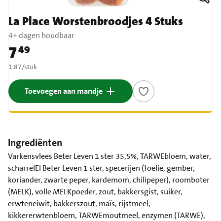
La Place Worstenbroodjes 4 Stuks
4+ dagen houdbaar
7
49
Prijs: € 7,49
€ 1,87 per stuk
1,87
/
stuk
Toevoegen aan mandje
Ingrediënten
Varkensvlees Beter Leven 1 ster 35,5%, TARWEbloem, water,
scharrelEI Beter Leven 1 ster, specerijen (foelie, gember,
koriander, zwarte peper, kardemom, chilipeper), roomboter
(MELK), volle MELKpoeder, zout, bakkersgist, suiker,
erwteneiwit, bakkerszout, maïs, rijstmeel,
kikkererwtenbloem, TARWEmoutmeel, enzymen (TARWE),