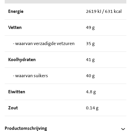
Energie
2619 kJ / 631 kcal
Vetten
49 g
- waarvan verzadigde vetzuren
35 g
Koolhydraten
41 g
- waarvan suikers
40 g
Eiwitten
4.8 g
Zout
0.14 g
Productomschrijving