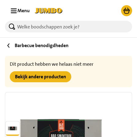
Ga naar zoeken
Ga naar hoofdinhoud
Menu
Barbecue benodigdheden
Dit product hebben we helaas niet meer
Bekijk andere producten