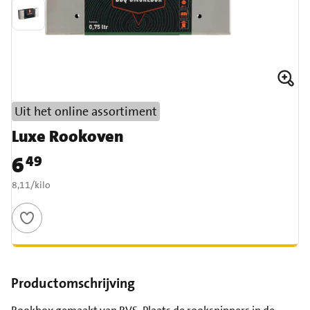
Uit het online assortiment
Luxe Rookoven
6
49
Prijs: € 6,49
€ 8,11 per kilo
8,11
/
kilo
Productomschrijving