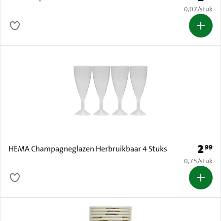
€ 0,07 per s
0,07
/
stuk
2
99
Prijs: 
HEMA Champagneglazen Herbruikbaar 4 Stuks
€ 0,75 per s
0,75
/
stuk