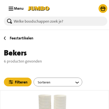
Ga naar zoeken
Ga naar hoofdinhoud
Menu
6 producten gevonden.
Feestartikelen
Bekers
6 producten gevonden
Filteren