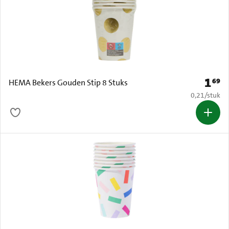
1
69
Prijs: 
HEMA Bekers Gouden Stip 8 Stuks
€ 0,21 per s
0,21
/
stuk