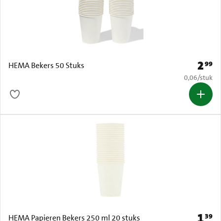
2
99
Prijs: 
HEMA Bekers 50 Stuks
€ 0,06 per s
0,06
/
stuk
1
39
Prijs: 
HEMA Papieren Bekers 250 ml 20 stuks