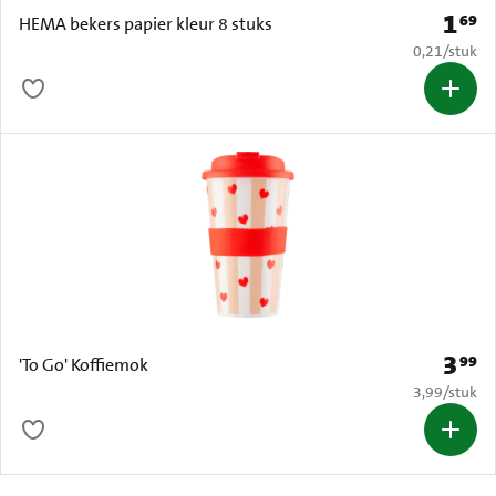
1
69
Prijs: 
HEMA bekers papier kleur 8 stuks
€ 0,21 per s
0,21
/
stuk
3
99
Prijs: 
'To Go' Koffiemok
€ 3,99 per s
3,99
/
stuk