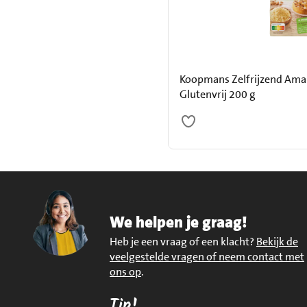
Koopmans Zelfrijzend Am
Glutenvrij 200 g
We helpen je graag!
Heb je een vraag of een klacht?
Bekijk de
veelgestelde vragen of neem contact met
ons op
.
Tip!