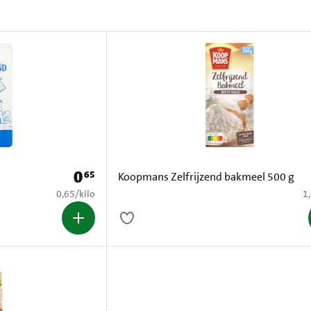
0
65
Prijs: € 0,65
Koopmans Zelfrijzend bakmeel 500 g
€ 0,65 per kilo
€ 
0,65
/
kilo
1