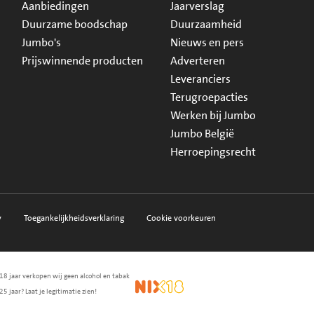
Aanbiedingen
Jaarverslag
Duurzame boodschap
Duurzaamheid
Jumbo's
Nieuws en pers
Prijswinnende producten
Adverteren
Leveranciers
Terugroepacties
Werken bij Jumbo
Jumbo België
Herroepingsrecht
y
Toegankelijkheidsverklaring
Cookie voorkeuren
18 jaar verkopen wij geen alcohol en tabak
en.nl
waarborg
NIX18
25 jaar? Laat je legitimatie zien!