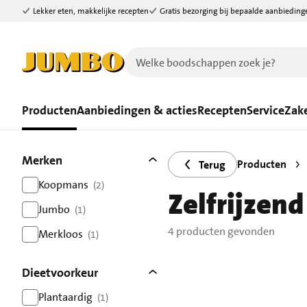
Lekker eten, makkelijke recepten
Gratis bezorging bij bepaalde aanbieding
Ga naar zoeken
Ga naar hoofdinhoud
Producten
Aanbiedingen & acties
Recepten
Service
Zake
Filters
4 producten gevonden.
Merken
Producten
Terug
Koopmans
(2)
Zelfrijzen
resultaten
Jumbo
(1)
resultaten
4 producten gevonden
Merkloos
(1)
resultaten
Dieetvoorkeur
Plantaardig
(1)