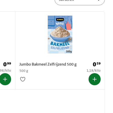
0
0
99
59
Prijs: € 0,99
Prijs: € 0,59
Jumbo Bakmeel Zelfrijzend 500 g
1,98 per kilo
€ 1,18 per kilo
,98
/
kilo
1,18
/
kilo
500 g