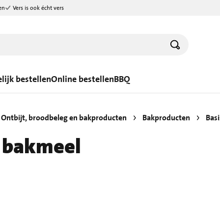
en
Vers is ook écht vers
lijk bestellen
Online bestellen
BBQ
Ontbijt, broodbeleg en bakproducten
Bakproducten
Bas
d bakmeel