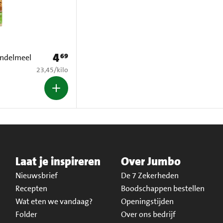
4
69
Prijs: € 4,69
andelmeel
€ 23,45 per kilo
23,45
/
kilo
Laat je inspireren
Over Jumbo
Nieuwsbrief
De 7 Zekerheden
Recepten
Boodschappen bestellen
Wat eten we vandaag?
Openingstijden
Folder
Over ons bedrijf