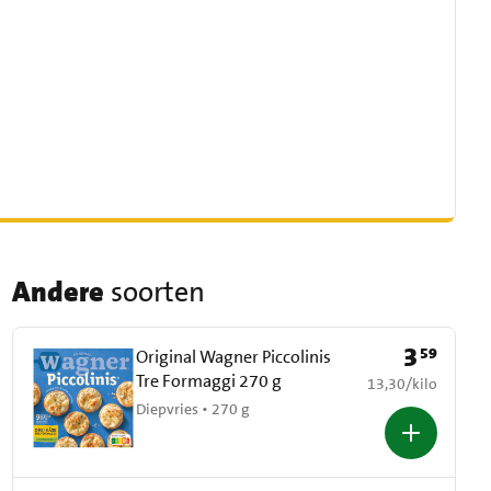
Andere
soorten
3
59
Prijs: € 3,59
Original Wagner Piccolinis
Tre Formaggi 270 g
€ 13,30 per kilo
13,30
/
kilo
Diepvries • 270 g