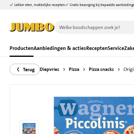
Lekker eten, makkelijke recepten
Gratis bezorging bij bepaalde aanbieding
Ga naar zoeken
Ga naar hoofdinhoud
Producten
Aanbiedingen & acties
Recepten
Service
Zake
Diepvries
Pizza
Pizza snacks
Origi
Terug