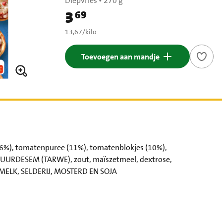
Diepvries
•
270 g
3
69
Prijs: € 3,69
€ 13,67 per kilo
13,67
/
kilo
Toevoegen aan mandje
), tomatenpuree (11%), tomatenblokjes (10%),
de ZUURDESEM (TARWE), zout, maïszetmeel, dextrose,
, MELK, SELDERIJ, MOSTERD EN SOJA