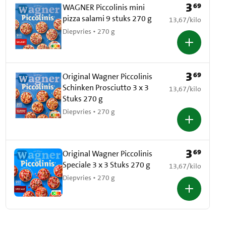
3
69
Prijs: € 3,69
WAGNER Piccolinis mini
pizza salami 9 stuks 270 g
€ 13,67 per kilo
13,67
/
kilo
Diepvries • 270 g
3
69
Prijs: € 3,69
Original Wagner Piccolinis
Schinken Prosciutto 3 x 3
€ 13,67 per kilo
13,67
/
kilo
Stuks 270 g
Diepvries • 270 g
3
69
Prijs: € 3,69
Original Wagner Piccolinis
Speciale 3 x 3 Stuks 270 g
€ 13,67 per kilo
13,67
/
kilo
Diepvries • 270 g