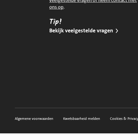
veelgestelde vragen of neem contact met
ons op
.
Tip!
Bekijk veelgestelde vragen
Algemene voorwaarden
Kwetsbaarheid melden
Cookies & Privac
Voorwaarden, privacy en sitemap