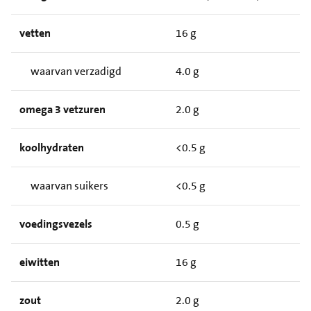
vetten
16 g
waarvan verzadigd
4.0 g
omega 3 vetzuren
2.0 g
koolhydraten
<0.5 g
waarvan suikers
<0.5 g
voedingsvezels
0.5 g
eiwitten
16 g
zout
2.0 g