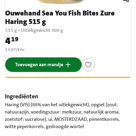
Ouwehand Sea You Fish Bites Zure
Haring 515 g
515 g
•
Uitlekgewicht 300 g
4
19
Prijs: € 4,19
€ 13,97 per kilo
13,97
/
kilo
Toevoegen aan mandje
Ingrediënten
Haring (VIS) (88% van het uitlekgewicht), opgiet (zout,
natuurazijn, voedingszuur: melkzuur, natuurlijk aroma,
zoetstof: sucralose), ui, MOSTERDZAAD, pimentkorrels,
witte peperkorrels, gedroogde wortel