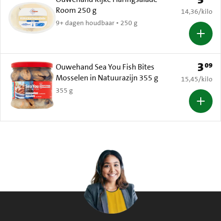
Room 250 g
€ 14,36 per k
14,36
/
kilo
9+ dagen houdbaar • 250 g
3
09
Prijs: 
Ouwehand Sea You Fish Bites
Mosselen in Natuurazijn 355 g
€ 15,45 per k
15,45
/
kilo
355 g