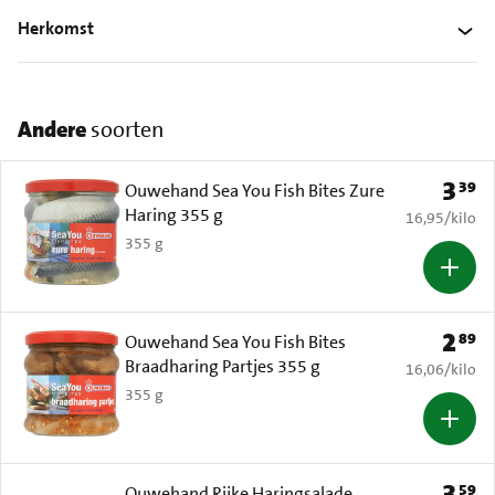
Herkomst
Andere
soorten
3
39
Prijs: 
Ouwehand Sea You Fish Bites Zure
Haring 355 g
€ 16,95 per k
16,95
/
kilo
355 g
2
89
Prijs: 
Ouwehand Sea You Fish Bites
Braadharing Partjes 355 g
€ 16,06 per k
16,06
/
kilo
355 g
3
59
Prijs: 
Ouwehand Rijke Haringsalade