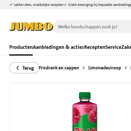
Lekker eten, makkelijke recepten
Gratis bezorging bij bepaalde aanbieding
Ga naar zoeken
Ga naar hoofdinhoud
Producten
Aanbiedingen & acties
Recepten
Service
Zake
Frisdrank en sappen
Limonadesiroop
Terug