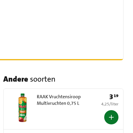
Andere
soorten
3
19
Prijs: € 3,19
RAAK Vruchtensiroop
Multivruchten 0,75 L
€ 4,25 per liter
4,25
/
liter