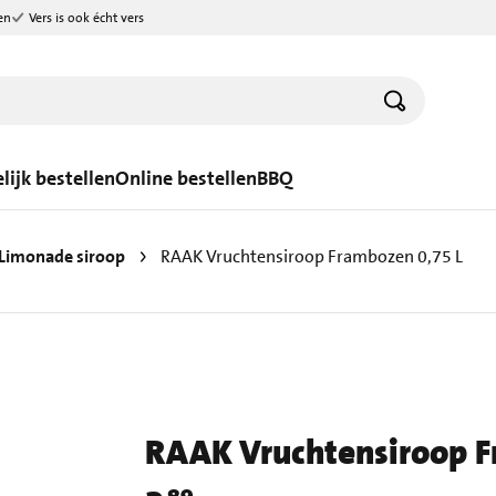
en
Vers is ook écht vers
lijk bestellen
Online bestellen
BBQ
Limonade siroop
RAAK Vruchtensiroop Frambozen 0,75 L
RAAK Vruchtensiroop F