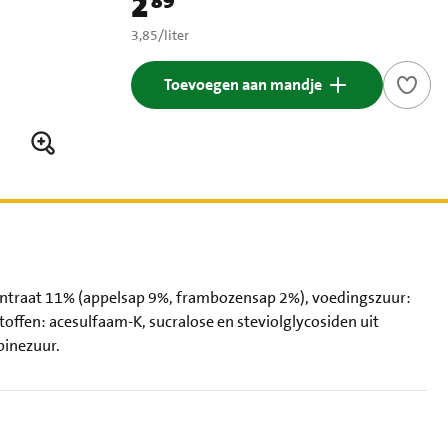
2
89
Prijs: € 2,89
€ 3,85 per liter
3,85
/
liter
Toevoegen aan mandje
centraat 11% (appelsap 9%, frambozensap 2%), voedingszuur:
toffen: acesulfaam-K, sucralose en steviolglycosiden uit
binezuur.