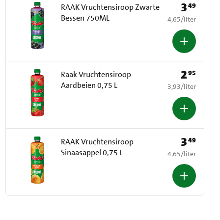
3
49
Prijs: € 3,49
RAAK Vruchtensiroop Zwarte
Bessen 750ML
€ 4,65 per liter
4,65
/
liter
2
95
Prijs: € 2,95
Raak Vruchtensiroop
Aardbeien 0,75 L
€ 3,93 per liter
3,93
/
liter
3
49
Prijs: € 3,49
RAAK Vruchtensiroop
Sinaasappel 0,75 L
€ 4,65 per liter
4,65
/
liter