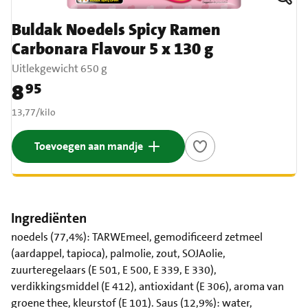
Buldak Noedels Spicy Ramen
Carbonara Flavour 5 x 130 g
Uitlekgewicht 650 g
8
95
Prijs: € 8,95
€ 13,77 per kilo
13,77
/
kilo
Toevoegen aan mandje
Ingrediënten
noedels (77,4%): TARWEmeel, gemodificeerd zetmeel
(aardappel, tapioca), palmolie, zout, SOJAolie,
zuurteregelaars (E 501, E 500, E 339, E 330),
verdikkingsmiddel (E 412), antioxidant (E 306), aroma van
groene thee, kleurstof (E 101). Saus (12,9%): water,