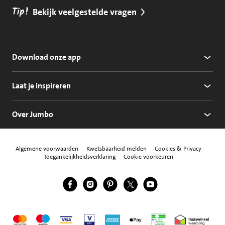
Tip!
Bekijk veelgestelde vragen
Download onze app
Laat je inspireren
Over Jumbo
Algemene voorwaarden
Kwetsbaarheid melden
Cookies & Privacy
Toegankelijkheidsverklaring
Cookie voorkeuren
Jumbo Facebook
Jumbo Instagram
Jumbo Pinterest
Jumbo Twitter
Jumbo YouTube
Volg ons
Mastercard
Maestro
Visa
Vpay
American Express
Apple Pay
Aanbiedersmedicijne
Thuiswinkel w