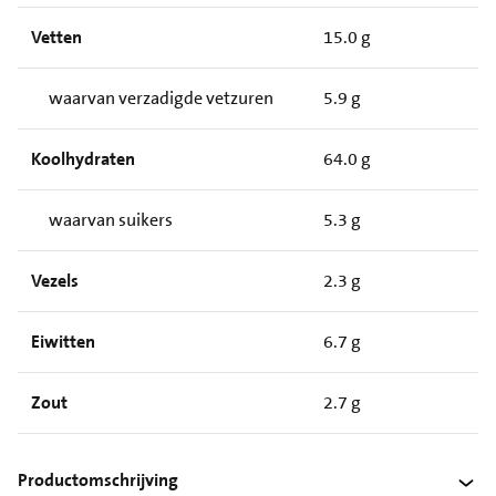
Vetten
15.0 g
waarvan verzadigde vetzuren
5.9 g
Koolhydraten
64.0 g
waarvan suikers
5.3 g
Vezels
2.3 g
Eiwitten
6.7 g
Zout
2.7 g
Productomschrijving