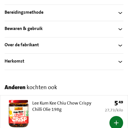
Bereidingsmethode
Bewaren & gebruik
Over de fabrikant
Herkomst
Anderen
kochten ook
5
49
Prijs: 
Lee Kum Kee Chiu Chow Crispy
Chilli Olie 198g
€ 27,73 per k
27,73
/
kilo