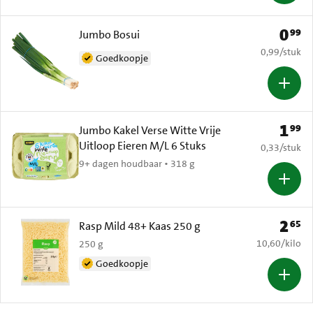
0
99
Prijs: 
Jumbo Bosui
€ 0,99 per s
0,99
/
stuk
Goedkoopje
1
99
Prijs: 
Jumbo Kakel Verse Witte Vrije
Uitloop Eieren M/L 6 Stuks
€ 0,33 per s
0,33
/
stuk
9+ dagen houdbaar • 318 g
2
65
Prijs: 
Rasp Mild 48+ Kaas 250 g
€ 10,60 per k
10,60
/
kilo
250 g
Goedkoopje