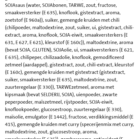
SOJAsaus (water, SOJAbonen, TARWE, zout, fructose,
smaakversterker (E 635), knoflook, gistextract, aroma,
zoetstof (E 960a)), suiker, gemengde kruiden met chili
(chilipoeder, maltodextrine, zout, suiker, ui, gistextract, chili-
extract, aroma, knoflook, SOJA-eiwit, smaakversterkers (E
631, E 627, E 621), kleurstof (E 160c)), maltodextrine, aroma
(bevat SOJA, GLUTEN), SOJAolie, ui, smaakversterkers (E 621,
E 635), chilipeper, chilizaadolie, knoflook, gemodificeerd
zetmeel (aardappel), gistextract, zout, chili-extract, kleurstof
(E 160c), gemengde kruiden met gistextract (gistextract,
suiker, smaakversterker (E 635), maltodextrine, zout,
zuurteregelaar (E 330)), TARWEzetmeel, aroma met
kipsmaak (bevat SELDERIJ, SOJA), uienpoeder, zwarte
peperpoeder, maïszetmeel, rijstpoeder, SOJA-eiwit,
knoflookpoeder, glucosestroop, zuurteregelaar (E 330),
maïsolie, emulgator (E 1442), fructose, verdikkingsmiddel (E
415), gemengde kruiden met curry (specerijenmix met curry,
maltodextrine, zout, glucosestroop, aroma,