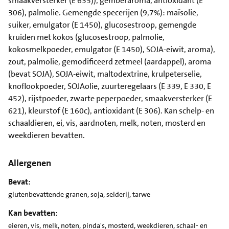
smaakversterker (E 635)), gemberaroma, antioxidant (E
306), palmolie. Gemengde specerijen (9,7%): maïsolie,
suiker, emulgator (E 1450), glucosestroop, gemengde
kruiden met kokos (glucosestroop, palmolie,
kokosmelkpoeder, emulgator (E 1450), SOJA-eiwit, aroma),
zout, palmolie, gemodificeerd zetmeel (aardappel), aroma
(bevat SOJA), SOJA-eiwit, maltodextrine, krulpeterselie,
knoflookpoeder, SOJAolie, zuurteregelaars (E 339, E 330, E
452), rijstpoeder, zwarte peperpoeder, smaakversterker (E
621), kleurstof (E 160c), antioxidant (E 306). Kan schelp- en
schaaldieren, ei, vis, aardnoten, melk, noten, mosterd en
weekdieren bevatten.
Allergenen
Bevat:
glutenbevattende granen, soja, selderij, tarwe
Kan bevatten:
eieren, vis, melk, noten, pinda's, mosterd, weekdieren, schaal- en