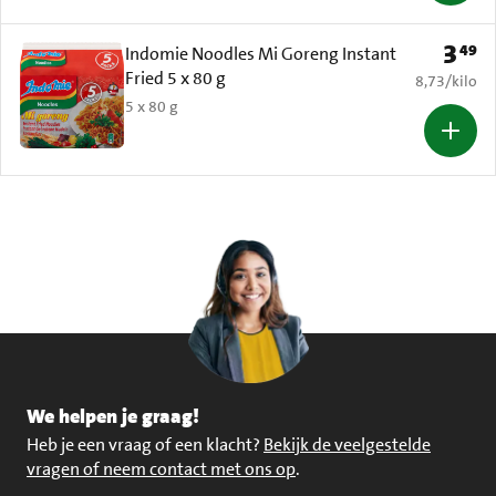
3
49
Prijs: 
Indomie Noodles Mi Goreng Instant
Fried 5 x 80 g
€ 8,73 per k
8,73
/
kilo
5 x 80 g
We helpen je graag!
Heb je een vraag of een klacht?
Bekijk de veelgestelde
vragen of neem contact met ons op
.