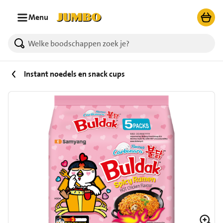
Ga naar zoeken
Ga naar hoofdinhoud
Menu
Instant noedels en snack cups