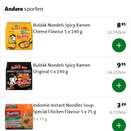
Andere
soorten
8
95
Prijs: 
Buldak Noedels Spicy Ramen
Cheese Flavour 5 x 140 g
€ 12,79 per k
12,79
/
kilo
9
95
Prijs: 
Buldak Noedels Spicy Ramen
Original 5 x 140 g
€ 14,21 per k
14,21
/
kilo
3
29
Prijs: 
Indomie Instant Noodles Soup
Special Chicken Flavour 5 x 75 g
€ 8,77 per k
8,77
/
kilo
5 x 75 g