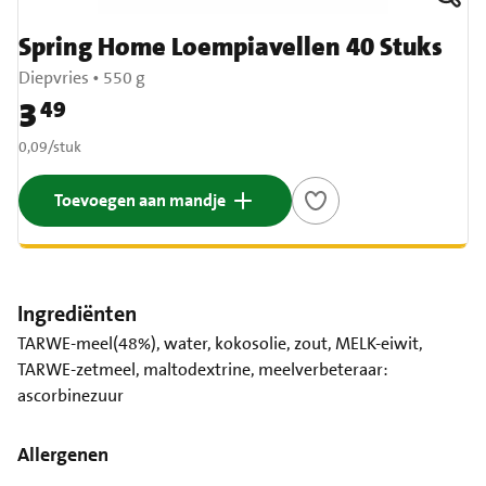
Spring Home Loempiavellen 40 Stuks
Diepvries
•
550 g
3
49
Prijs: € 3,49
€ 0,09 per stuk
0,09
/
stuk
Toevoegen aan mandje
Ingrediënten
TARWE-meel(48%), water, kokosolie, zout, MELK-eiwit,
TARWE-zetmeel, maltodextrine, meelverbeteraar:
ascorbinezuur
Allergenen