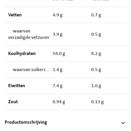
Vetten
4.9 g
0.7 g
waarvan
3.9 g
0.5 g
verzadigde vetzuren
Koolhydraten
58.0 g
8.2 g
waarvan suikers
1.4 g
0.5 g
Eiwitten
7.4 g
1.0 g
Zout
0.94 g
0.13 g
Productomschrijving