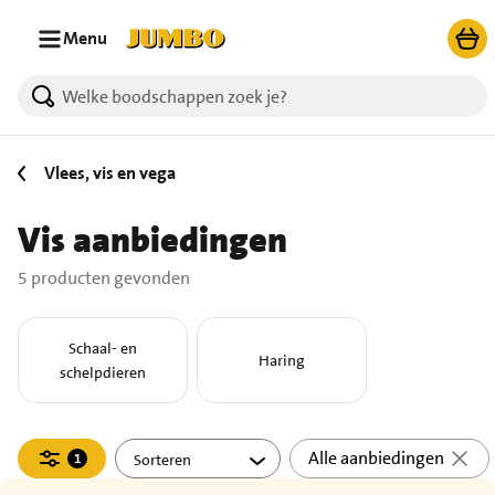
Ga naar zoeken
Ga naar hoofdinhoud
Menu
5 producten gevonden.
Vlees, vis en vega
Vis aanbiedingen
5 producten gevonden
Schaal- en
Haring
schelpdieren
Filteren
Alle aanbiedingen
1
actief