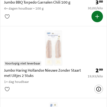
3
00
Prijs: 
Jumbo BBQ Torpedo Garnalen Chili 100 g
€ 30,00 per k
30,00
/
kilo
4+ dagen houdbaar • 100 g
Voorlopig niet leverbaar
2
99
Prijs: 
Jumbo Haring Hollandse Nieuwe Zonder Staart
met Uitjes 2 Stuks
€ 19,93 per k
19,93
/
kilo
1+ dag houdbaar