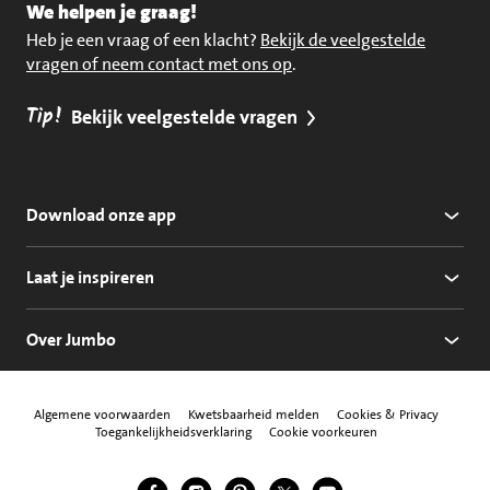
We helpen je graag!
Heb je een vraag of een klacht?
Bekijk de veelgestelde
vragen of neem contact met ons op
.
Tip!
Bekijk veelgestelde vragen
Download onze app
Laat je inspireren
Over Jumbo
Algemene voorwaarden
Kwetsbaarheid melden
Cookies & Privacy
Toegankelijkheidsverklaring
Cookie voorkeuren
Jumbo Facebook
Jumbo Instagram
Jumbo Pinterest
Jumbo Twitter
Jumbo YouTube
Volg ons