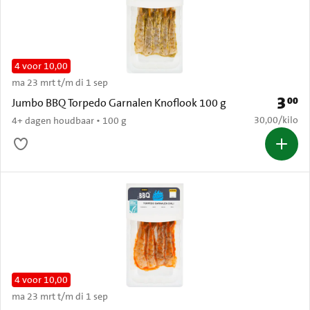
4 voor 10,00
ma 23 mrt t/m di 1 sep
3
00
Prijs: 
Jumbo BBQ Torpedo Garnalen Knoflook 100 g
€ 30,00 per k
30,00
/
kilo
4+ dagen houdbaar • 100 g
4 voor 10,00
ma 23 mrt t/m di 1 sep