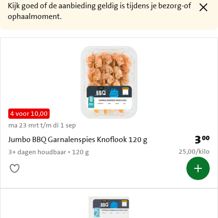
Kijk goed of de aanbieding geldig is tijdens je bezorg-of
ophaalmoment.
4 voor 10,00
ma 23 mrt t/m di 1 sep
3
00
Prijs: 
Jumbo BBQ Garnalenspies Knoflook 120 g
€ 25,00 per k
25,00
/
kilo
3+ dagen houdbaar • 120 g