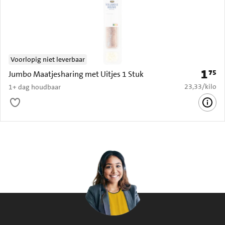
Voorlopig niet leverbaar
1
75
Prijs: 
Jumbo Maatjesharing met Uitjes 1 Stuk
€ 23,33 per k
23,33
/
kilo
1+ dag houdbaar