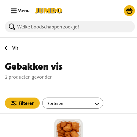
Ga naar zoeken
Ga naar hoofdinhoud
Menu
2 producten gevonden.
Vis
Gebakken vis
2 producten gevonden
Filteren