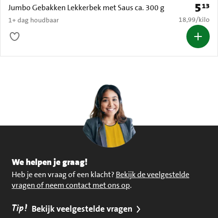
5
13
Prijs: 
Jumbo Gebakken Lekkerbek met Saus ca. 300 g
€ 18,99 per k
18,99
/
kilo
1+ dag houdbaar
We helpen je graag!
Heb je een vraag of een klacht?
Bekijk de veelgestelde
vragen of neem contact met ons op
.
Tip!
Bekijk veelgestelde vragen