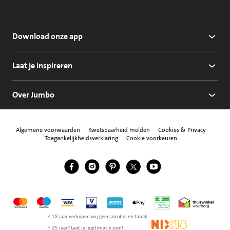
Download onze app
Laat je inspireren
Over Jumbo
Algemene voorwaarden
Kwetsbaarheid melden
Cookies & Privacy
Toegankelijkheidsverklaring
Cookie voorkeuren
Jumbo Facebook
Jumbo Instagram
Jumbo Pinterest
Jumbo Twitter
Jumbo YouTube
Volg ons
Mastercard
Maestro
Visa
Vpay
American Express
Apple Pay
Aanbiedersmedicijne
Thuiswinkel w
< 18 jaar verkopen wij geen alcohol en tabak
NIX18
< 25 jaar? Laat je legitimatie zien!