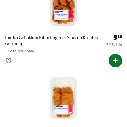
5
38
Prijs: 
Jumbo Gebakken Kibbeling met Saus en Kruiden
ca. 300 g
€ 17,95 per k
17,95
/
kilo
1+ dag houdbaar