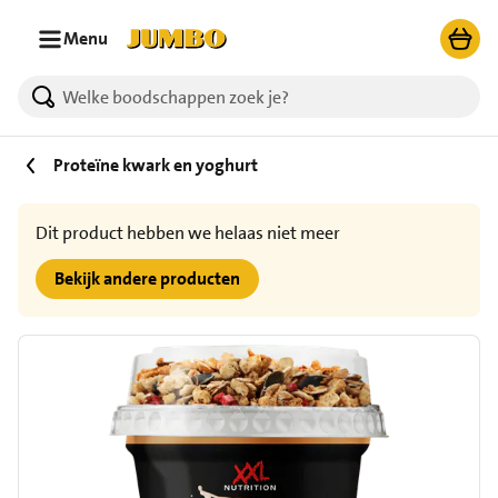
Ga naar zoeken
Ga naar hoofdinhoud
Menu
Proteïne kwark en yoghurt
Dit product hebben we helaas niet meer
Bekijk andere producten