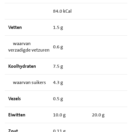
84.0 kCal
Vetten
1.5 g
waarvan
0.6 g
verzadigde vetzuren
Koolhydraten
7.5 g
waarvan suikers
4.3 g
Vezels
0.5 g
Eiwitten
10.0 g
20.0 g
Zout
0.11 g