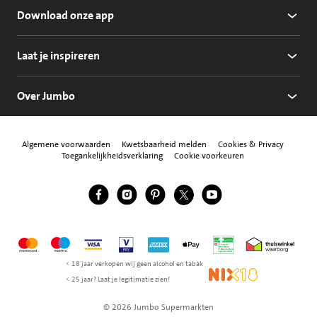
Download onze app
Laat je inspireren
Over Jumbo
Algemene voorwaarden
Kwetsbaarheid melden
Cookies & Privacy
Toegankelijkheidsverklaring
Cookie voorkeuren
Jumbo Facebook
Jumbo Instagram
Jumbo Pinterest
Jumbo Twitter
Jumbo YouTube
Volg ons
Mastercard
Maestro
Visa
Vpay
American Express
Apple Pay
Aanbiedersmedicijne
Thuiswinkel w
< 18 jaar verkopen wij geen alcohol en tabak
NIX18
< 25 jaar? Laat je legitimatie zien!
© 2026 Jumbo Supermarkten