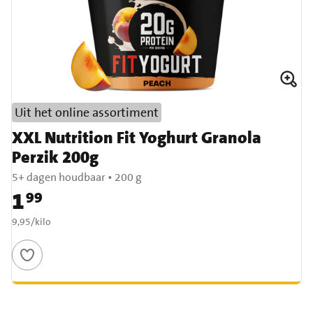
Uit het online assortiment
XXL Nutrition Fit Yoghurt Granola
Perzik 200g
5+ dagen houdbaar
•
200 g
1
99
Prijs: € 1,99
€ 9,95 per kilo
9,95
/
kilo