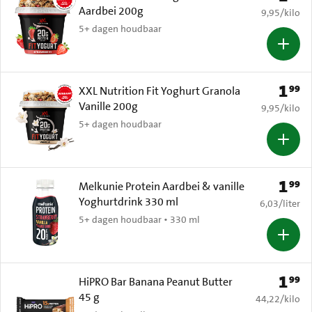
Aardbei 200g
€ 9,95 per k
9,95
/
kilo
5+ dagen houdbaar
1
99
Prijs: 
XXL Nutrition Fit Yoghurt Granola
Vanille 200g
€ 9,95 per k
9,95
/
kilo
5+ dagen houdbaar
1
99
Prijs: 
Melkunie Protein Aardbei & vanille
Yoghurtdrink 330 ml
€ 6,03 per li
6,03
/
liter
5+ dagen houdbaar • 330 ml
1
99
Prijs: 
HiPRO Bar Banana Peanut Butter
45 g
€ 44,22 per k
44,22
/
kilo