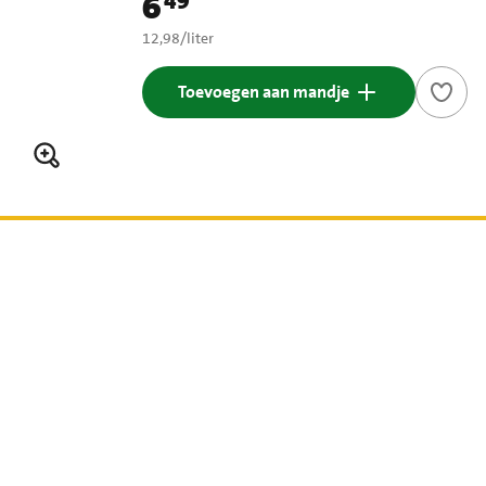
6
49
Prijs: € 6,49
€ 12,98 per liter
12,98
/
liter
Toevoegen aan mandje