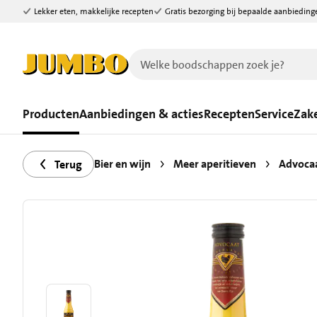
Lekker eten, makkelijke recepten
Gratis bezorging bij bepaalde aanbieding
Ga naar zoeken
Ga naar hoofdinhoud
Producten
Aanbiedingen & acties
Recepten
Service
Zake
Bier en wijn
Meer aperitieven
Advoca
Terug