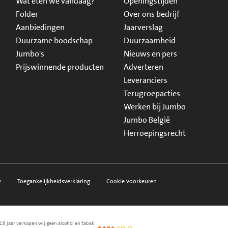
Wat eten we vandaag?
Openingstijden
Folder
Over ons bedrijf
Aanbiedingen
Jaarverslag
Duurzame boodschap
Duurzaamheid
Jumbo's
Nieuws en pers
Prijswinnende producten
Adverteren
Leveranciers
Terugroepacties
Werken bij Jumbo
Jumbo België
Herroepingsrecht
y
Toegankelijkheidsverklaring
Cookie voorkeuren
18 jaar verkopen wij geen alcohol en tabak
en.nl
waarborg
NIX18