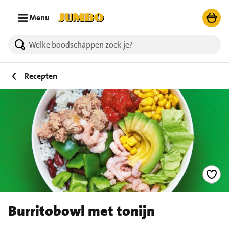
Ga naar zoeken
Ga naar hoofdinhoud
Menu
Recepten
Burritobowl met tonijn