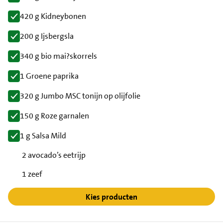
420 g Kidneybonen
200 g Ijsbergsla
340 g bio mai?skorrels
1 Groene paprika
320 g Jumbo MSC tonijn op olijfolie
150 g Roze garnalen
1 g Salsa Mild
2 avocado’s eetrijp
1 zeef
Kies producten