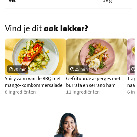
Vet
19 g
Vind je dit
ook lekker?
30 min
25 min
Spicy zalm van de BBQ met
Gefrituurde asperges met
Tray
mango-komkommersalade
burrata en serrano ham
naa
8 ingrediënten
11 ingrediënten
6 in