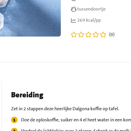
tussendoortje
269 kcal/pp
(0)
Bereiding
Zet in 2 stappen deze heerlijke Dalgona koffie op tafel.
Doe de oploskoffie, suiker en 4 el heet water in een ko
Verdeel de ijskblokjes over 2 glazen. Schenk er de melk