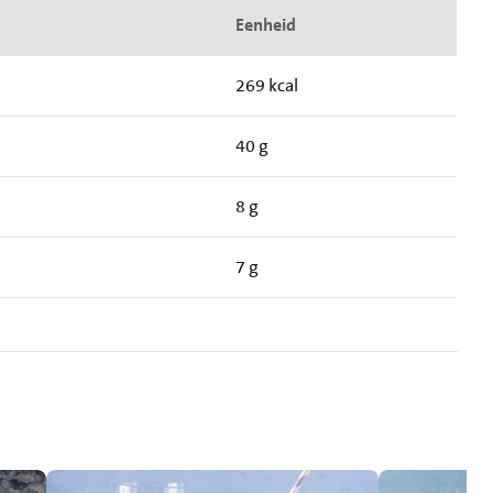
Eenheid
269 kcal
40 g
8 g
7 g