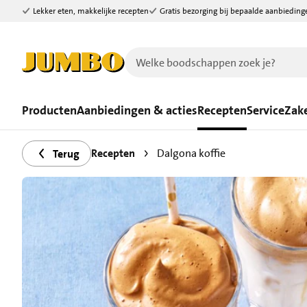
Lekker eten, makkelijke recepten
Gratis bezorging bij bepaalde aanbieding
Ga naar zoeken
Ga naar hoofdinhoud
Producten
Aanbiedingen & acties
Recepten
Service
Zake
Recepten
Dalgona koffie
Terug