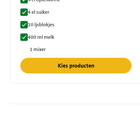
4 el suiker
10 Ijsblokjes
400 ml melk
1 mixer
Kies producten