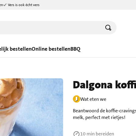
en
Vers is ook écht vers
lijk bestellen
Online bestellen
BBQ
Dalgona koff
Wat eten we
Beantwoord de koffie-cravings
melk, perfect met rietjes!
10 min
bereiden