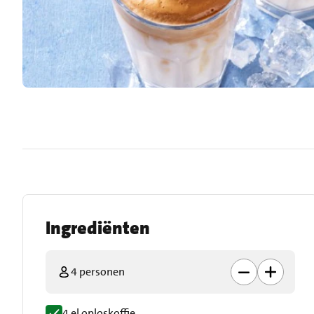
Ingrediënten
4 personen
4 el oploskoffie