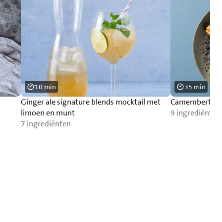
10 min
35 min
Ginger ale signature blends mocktail met
Camembertfon
limoen en munt
9 ingrediënten
7 ingrediënten