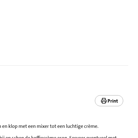
Print
m en klop met een mixer tot een luchtige crème.
 bij en schep de koffiecrème erop. Serveer eventueel met