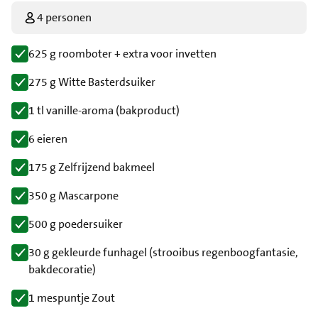
4 personen
625 g roomboter + extra voor invetten
275 g Witte Basterdsuiker
1 tl vanille-aroma (bakproduct)
6 eieren
175 g Zelfrijzend bakmeel
350 g Mascarpone
500 g poedersuiker
30 g gekleurde funhagel (strooibus regenboogfantasie,
bakdecoratie)
1 mespuntje Zout