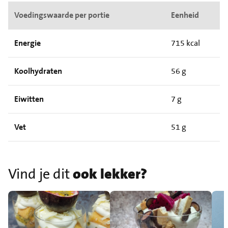
Voedingswaarde per portie
Eenheid
Energie
715 kcal
Koolhydraten
56 g
Eiwitten
7 g
Vet
51 g
Vind je dit
ook lekker?