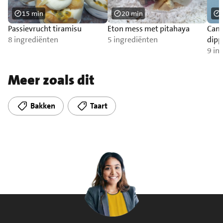
15 min
20 min
Passievrucht tiramisu
Eton mess met pitahaya
Cam
8 ingrediënten
5 ingrediënten
dipp
9 in
Meer zoals dit
Bakken
Taart