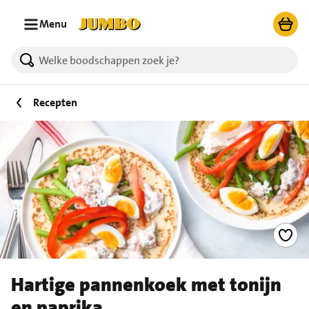
Ga naar zoeken
Ga naar hoofdinhoud
Menu
Recepten
Hartige pannenkoek met tonijn
en paprika