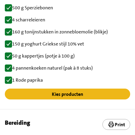
500 g Sperziebonen
4 scharreleieren
160 g tonijnstukken in zonnebloemolie (blikje)
150 g yoghurt Griekse stijl 10% vet
50 g kappertjes (potje à 100 g)
4 pannenkoeken naturel (pak à 8 stuks)
1 Rode paprika
Kies producten
Bereiding
Print