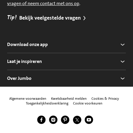
vragen of neem contact met ons op
.
Tip!
Bekijk veelgestelde vragen
Download onze app
Laat je inspireren
Over Jumbo
Algemene voorwaarden
Kwetsbaarheid melden
Cookies & Privacy
Toegankelijkheidsverklaring
Cookie voorkeuren
Jumbo Facebook
Jumbo Instagram
Jumbo Pinterest
Jumbo Twitter
Jumbo YouTube
Volg ons