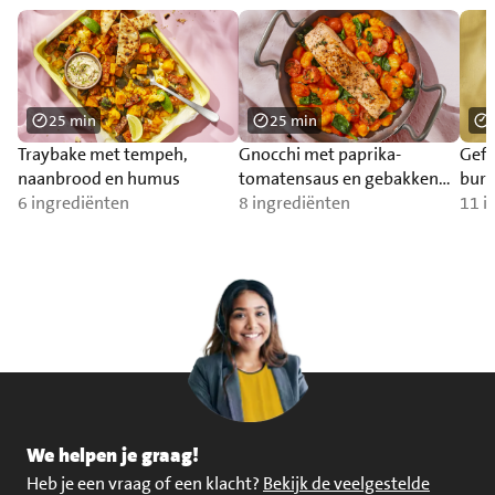
25 min
25 min
Traybake met tempeh,
Gnocchi met paprika-
Gefr
naanbrood en humus
tomatensaus en gebakken
burr
6 ingrediënten
zalm
8 ingrediënten
11 i
We helpen je graag!
Heb je een vraag of een klacht?
Bekijk de veelgestelde