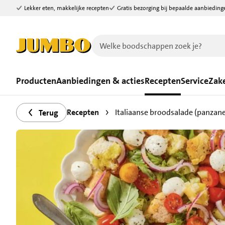
Lekker eten, makkelijke recepten
Gratis bezorging bij bepaalde aanbieding
Ga naar zoeken
Ga naar hoofdinhoud
Producten
Aanbiedingen & acties
Recepten
Service
Zake
Recepten
Italiaanse broodsalade (panzane
Terug