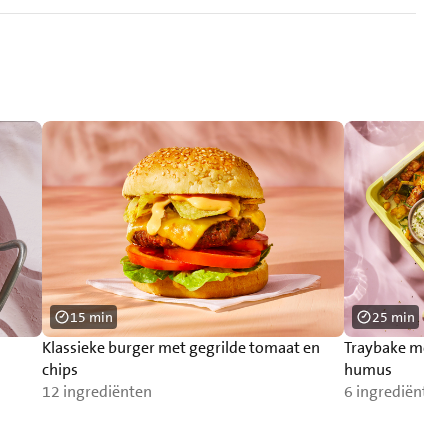
15 min
25 min
Klassieke burger met gegrilde tomaat en
Traybake met 
chips
humus
12 ingrediënten
6 ingrediënten