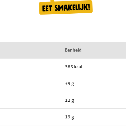
Eenheid
385 kcal
39 g
12 g
19 g