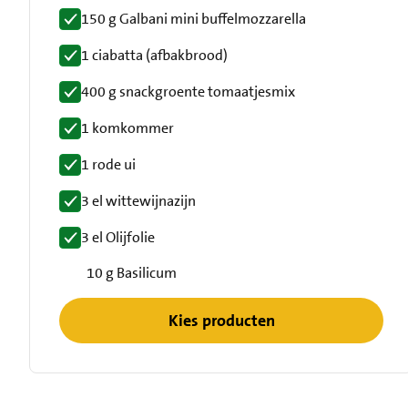
150 g Galbani mini buffelmozzarella
1 ciabatta (afbakbrood)
400 g snackgroente tomaatjesmix
1 komkommer
1 rode ui
3 el wittewijnazijn
3 el Olijfolie
10 g Basilicum
Kies producten