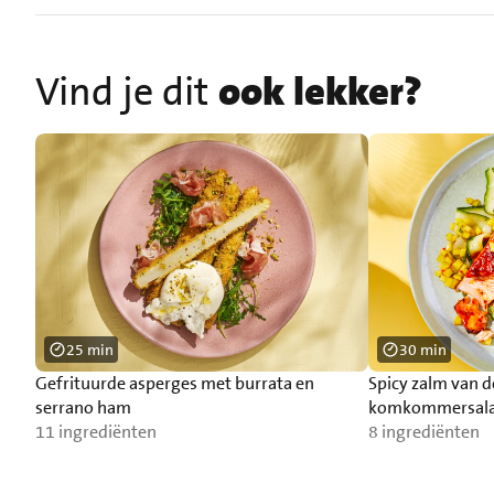
Vind je dit
ook lekker?
25 min
30 min
Gefrituurde asperges met burrata en
Spicy zalm van 
serrano ham
komkommersal
11 ingrediënten
8 ingrediënten