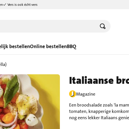
en
Vers is ook écht vers
lijk bestellen
Online bestellen
BBQ
lla)
Italiaanse br
Magazine
Een broodsalade zoals 'la mamm
tomaten, knapperige komkommer
nog eens lekker Italiaans geni