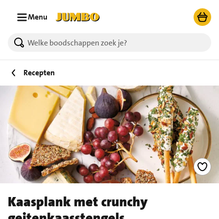
Ga naar zoeken
Ga naar hoofdinhoud
Menu
Recepten
Kaasplank met crunchy
geitenkaasstengels