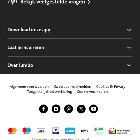
Tip!
Bekijk veelgestelde vragen
Download onze app
Laat je inspireren
Over Jumbo
Algemene voorwaarden
Kwetsbaarheid melden
Cookies & Privacy
Toegankelijkheidsverklaring
Cookie voorkeuren
Jumbo Facebook
Jumbo Instagram
Jumbo Pinterest
Jumbo Twitter
Jumbo YouTube
Volg ons
Mastercard
Maestro
Visa
Vpay
American Express
Apple Pay
Aanbiedersmedicijne
Thuiswinkel w
< 18 jaar verkopen wij geen alcohol en tabak