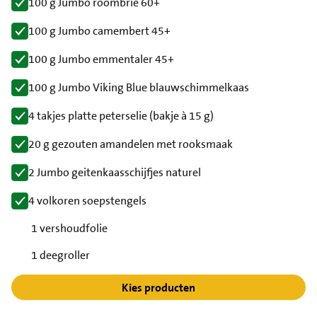
100 g Jumbo roombrie 60+
100 g Jumbo camembert 45+
100 g Jumbo emmentaler 45+
100 g Jumbo Viking Blue blauwschimmelkaas
4 takjes platte peterselie (bakje à 15 g)
20 g gezouten amandelen met rooksmaak
2 Jumbo geitenkaasschijfjes naturel
4 volkoren soepstengels
1 vershoudfolie
1 deegroller
Kies producten