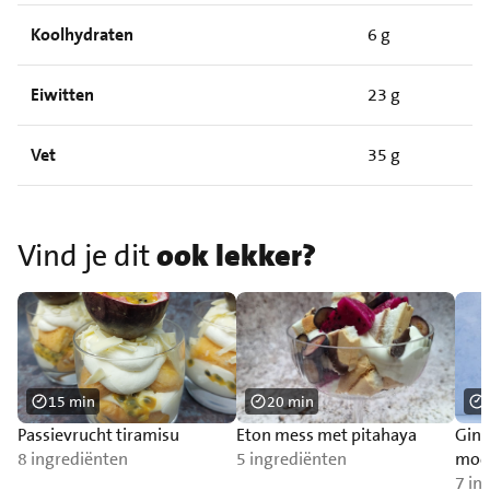
Koolhydraten
6 g
Eiwitten
23 g
Vet
35 g
Vind je dit
ook lekker?
15 min
20 min
Passievrucht tiramisu
Eton mess met pitahaya
Ging
8 ingrediënten
5 ingrediënten
mock
mun
7 in