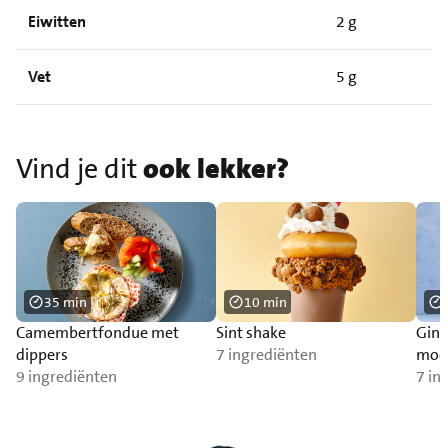
Eiwitten
2 g
Vet
5 g
Vind je dit
ook lekker?
35 min
10 min
Camembertfondue met
Sint shake
Ging
dippers
7 ingrediënten
mock
9 ingrediënten
mun
7 in