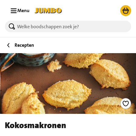
Ga naar zoeken
Ga naar hoofdinhoud
Menu
Recepten
Kokosmakronen