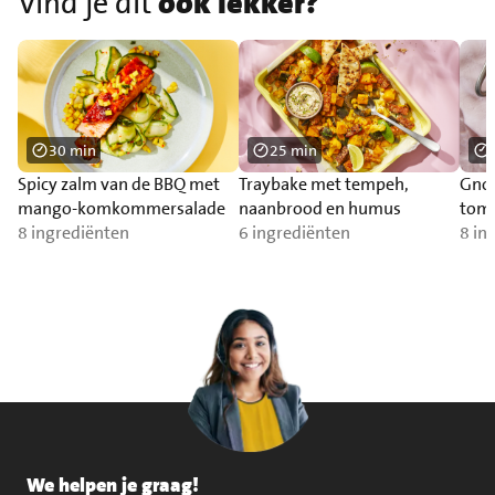
Vind je dit
ook lekker?
30 min
25 min
Spicy zalm van de BBQ met
Traybake met tempeh,
Gnoc
mango-komkommersalade
naanbrood en humus
toma
8 ingrediënten
6 ingrediënten
zal
8 in
We helpen je graag!