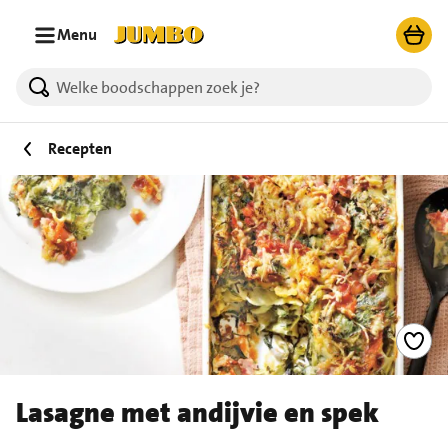
Ga naar zoeken
Ga naar hoofdinhoud
Menu
Recepten
Lasagne met andijvie en spek