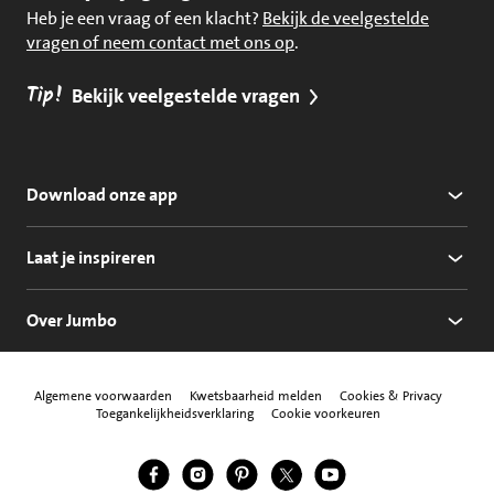
Heb je een vraag of een klacht?
Bekijk de veelgestelde
vragen of neem contact met ons op
.
Tip!
Bekijk veelgestelde vragen
Download onze app
Laat je inspireren
Over Jumbo
Algemene voorwaarden
Kwetsbaarheid melden
Cookies & Privacy
Toegankelijkheidsverklaring
Cookie voorkeuren
Jumbo Facebook
Jumbo Instagram
Jumbo Pinterest
Jumbo Twitter
Jumbo YouTube
Volg ons