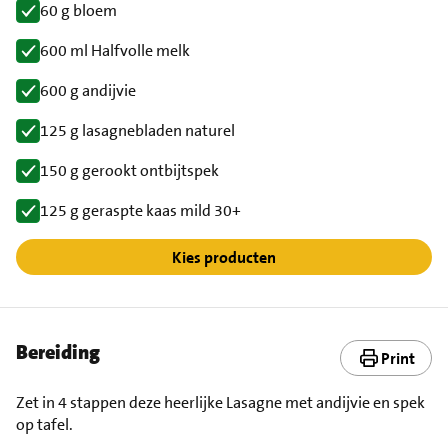
60 g bloem
600 ml Halfvolle melk
600 g andijvie
125 g lasagnebladen naturel
150 g gerookt ontbijtspek
125 g geraspte kaas mild 30+
Kies producten
Bereiding
Print
Zet in 4 stappen deze heerlijke Lasagne met andijvie en spek
op tafel.