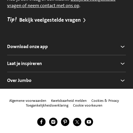
vragen of neem contact met ons op
.
Tip!
Bekijk veelgestelde vragen
Download onze app
Laat je inspireren
Over Jumbo
Algemene voorwaarden
Kwetsbaarheid melden
Cookies & Privacy
Toegankelijkheidsverklaring
Cookie voorkeuren
Jumbo Facebook
Jumbo Instagram
Jumbo Pinterest
Jumbo Twitter
Jumbo YouTube
Volg ons