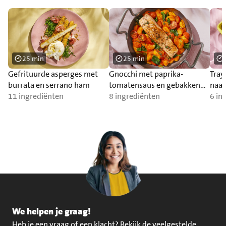
25 min
25 min
Gefrituurde asperges met
Gnocchi met paprika-
Tray
burrata en serrano ham
tomatensaus en gebakken
naa
11 ingrediënten
zalm
8 ingrediënten
6 in
We helpen je graag!
Heb je een vraag of een klacht?
Bekijk de veelgestelde