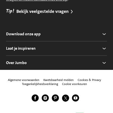
Tip!
Bekijk veelgestelde vragen
Download onze app
Laat je inspireren
Over Jumbo
Algemene voorwaarden
Kwetsbaarheid melden
Cookies & Privacy
Toegankelijkheidsverklaring
Cookie voorkeuren
Jumbo Facebook
Jumbo Instagram
Jumbo Pinterest
Jumbo Twitter
Jumbo YouTube
Volg ons