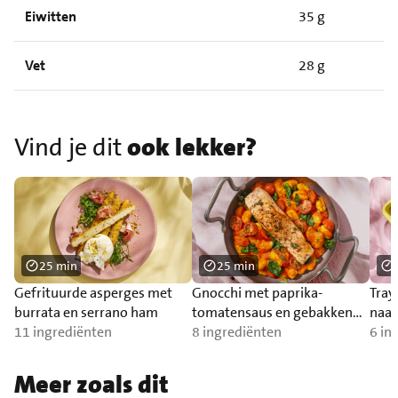
Eiwitten
35 g
Vet
28 g
Vind je dit
ook lekker?
25 min
25 min
Gefrituurde asperges met
Gnocchi met paprika-
Tray
burrata en serrano ham
tomatensaus en gebakken
naa
11 ingrediënten
zalm
8 ingrediënten
6 in
Meer zoals dit