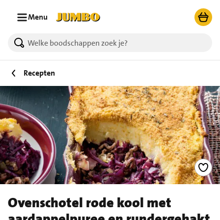
Ga naar zoeken
Ga naar hoofdinhoud
Menu
Recepten
Ovenschotel rode kool met
aardappelpuree en rundergehakt