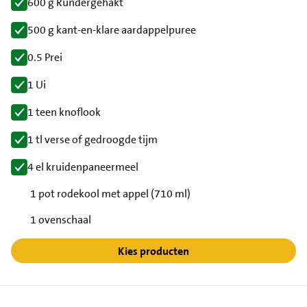
600 g Rundergehakt
500 g kant-en-klare aardappelpuree
0.5 Prei
1 Ui
1 teen knoflook
1 tl verse of gedroogde tijm
4 el kruidenpaneermeel
1 pot rodekool met appel (710 ml)
1 ovenschaal
Kies producten