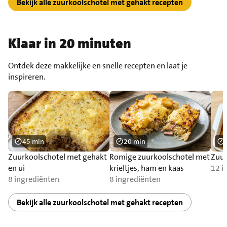
Bekijk alle zuurkoolschotel met gehakt recepten
Klaar in 20 minuten
Ontdek deze makkelijke en snelle recepten en laat je
inspireren.
45 min
20 min
Zuurkoolschotel met gehakt
Romige zuurkoolschotel met
Zuur
en ui
krieltjes, ham en kaas
12 i
8 ingrediënten
8 ingrediënten
Bekijk alle zuurkoolschotel met gehakt recepten