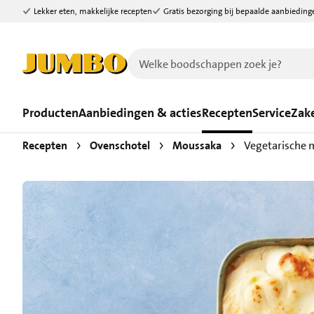
Lekker eten, makkelijke recepten
Gratis bezorging bij bepaalde aanbieding
Ga naar zoeken
Ga naar hoofdinhoud
Producten
Aanbiedingen & acties
Recepten
Service
Zake
Recepten
Ovenschotel
Moussaka
Vegetarische