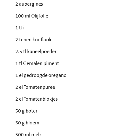
2 aubergines
100 ml Olijfolie
1 Ui
2 tenen knoflook
2.5 tl kaneelpoeder
1 tl Gemalen piment
1 el gedroogde oregano
2 el Tomatenpuree
2 el Tomatenblokjes
50 g boter
50 g bloem
500 ml melk