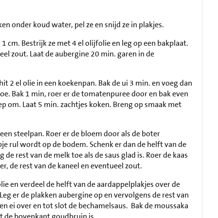
ken onder koud water, pel ze en snijd ze in plakjes.
 cm. Bestrijk ze met 4 el olijfolie en leg op een bakplaat.
el zout. Laat de aubergine 20 min. garen in de
hit 2 el olie in een koekenpan. Bak de ui 3 min. en voeg dan
toe. Bak 1 min, roer er de tomatenpuree door en bak even
p om. Laat 5 min. zachtjes koken. Breng op smaak met
een steelpan. Roer er de bloem door als de boter
apje rul wordt op de bodem. Schenk er dan de helft van de
 de rest van de melk toe als de saus glad is. Roer de kaas
r, de rest van de kaneel en eventueel zout.
lie en verdeel de helft van de aardappelplakjes over de
Leg er de plakken aubergine op en vervolgens de rest van
ken ei over en tot slot de bechamelsaus. Bak de moussaka
t de bovenkant goudbruin is.