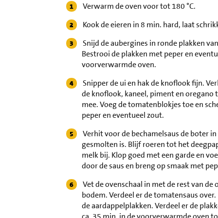
Verwarm de oven voor tot 180 °C.
Kook de eieren in 8 min. hard, laat schrik
Snijd de aubergines in ronde plakken van 1
Bestrooi de plakken met peper en eventue
voorverwarmde oven.
Snipper de ui en hak de knoflook fijn. Ver
de knoflook, kaneel, piment en oregano 
mee. Voeg de tomatenblokjes toe en sche
peper en eventueel zout.
Verhit voor de bechamelsaus de boter in 
gesmolten is. Blijf roeren tot het deegp
melk bij. Klop goed met een garde en voeg
door de saus en breng op smaak met pepe
Vet de ovenschaal in met de rest van de o
bodem. Verdeel er de tomatensaus over. 
de aardappelplakken. Verdeel er de plak
ca. 35 min. in de voorverwarmde oven to