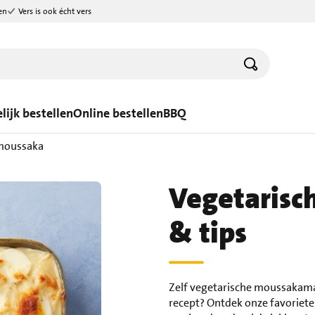
en
Vers is ook écht vers
lijk bestellen
Online bestellen
BBQ
 moussaka
Vegetarisc
& tips
Zelf vegetarische moussakama
recept? Ontdek onze favoriete 