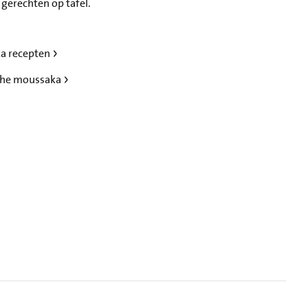
gerechten op tafel.
ka recepten
sche moussaka