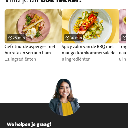
25 min
30 min
Gefrituurde asperges met
Spicy zalm van de BBQ met
Tray
burrata en serrano ham
mango-komkommersalade
naa
11 ingrediënten
8 ingrediënten
6 in
We helpen je graag!