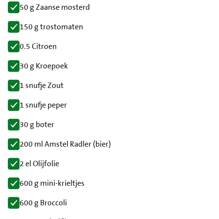
50 g Zaanse mosterd
150 g trostomaten
0.5 Citroen
30 g Kroepoek
1 snufje Zout
1 snufje peper
30 g boter
200 ml Amstel Radler (bier)
2 el Olijfolie
600 g mini-krieltjes
600 g Broccoli