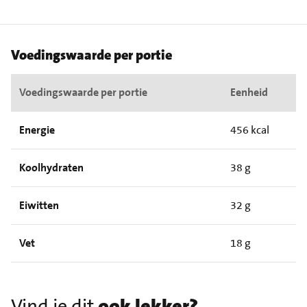
Voedingswaarde per portie
Voedingswaarde per portie
Eenheid
Energie
456 kcal
Koolhydraten
38 g
Eiwitten
32 g
Vet
18 g
Vind je dit
ook lekker?