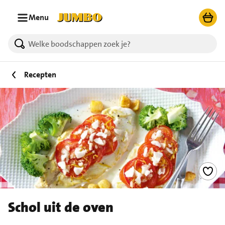
Ga naar zoeken
Ga naar hoofdinhoud
Menu
Recepten
Schol uit de oven