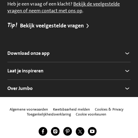
Heb je een vraag of een klacht?
Bekijk de veelgestelde
vragen of neem contact met ons op
.
Tip!
Bekijk veelgestelde vragen
Download onze app
Laat je inspireren
Over Jumbo
Algemene voorwaarden
Kwetsbaarheid melden
Cookies & Privacy
Toegankelijkheidsverklaring
Cookie voorkeuren
Jumbo Facebook
Jumbo Instagram
Jumbo Pinterest
Jumbo Twitter
Jumbo YouTube
Volg ons