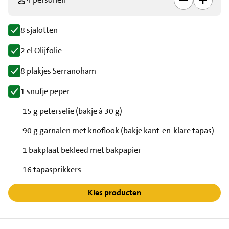
8 sjalotten
2 el Olijfolie
8 plakjes Serranoham
1 snufje peper
15 g peterselie (bakje à 30 g)
90 g garnalen met knoflook (bakje kant-en-klare tapas)
1 bakplaat bekleed met bakpapier
16 tapasprikkers
Kies producten