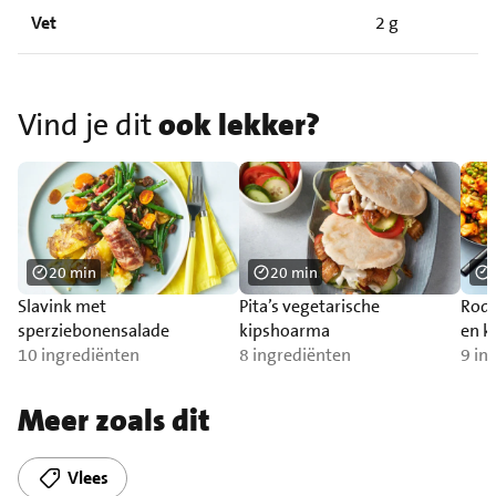
Vet
2 g
Vind je dit
ook lekker?
20 min
20 min
Slavink met
Pita’s vegetarische
Rode
sperziebonensalade
kipshoarma
en k
10 ingrediënten
8 ingrediënten
9 in
Meer zoals dit
Vlees