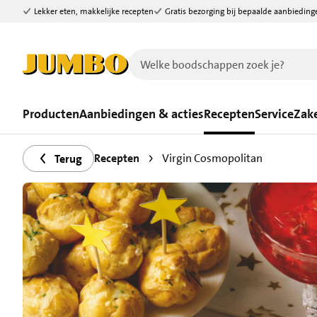
Lekker eten, makkelijke recepten
Gratis bezorging bij bepaalde aanbieding
Ga naar zoeken
Ga naar hoofdinhoud
Producten
Aanbiedingen & acties
Recepten
Service
Zake
Recepten
Virgin Cosmopolitan
Terug