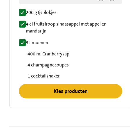
200 g Ijsblokjes
4 el fruitsiroop sinaasappel met appel en
mandarijn
3 limoenen
400 ml Cranberrysap
4 champagnecoupes
1 cocktailshaker
Kies producten