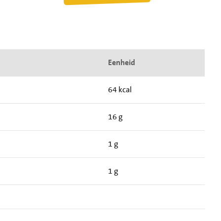
Eenheid
64 kcal
16 g
1 g
1 g