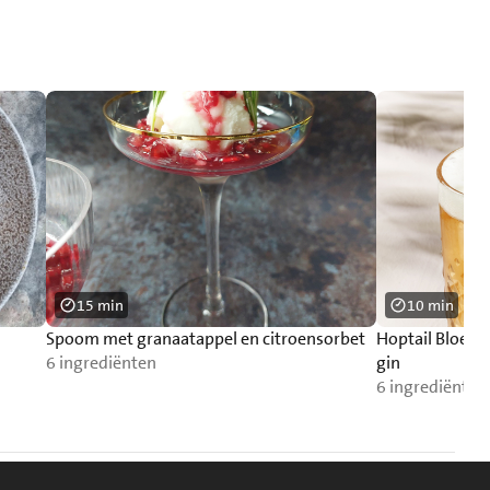
15 min
10 min
Spoom met granaatappel en citroensorbet
Hoptail Bloese
6 ingrediënten
gin
6 ingrediënten