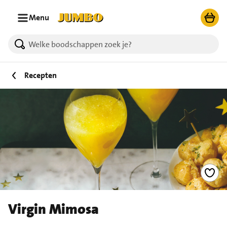
Ga naar zoeken
Ga naar hoofdinhoud
Menu
Recepten
Virgin Mimosa