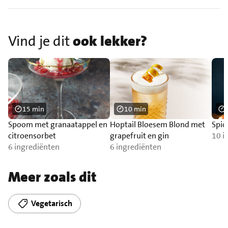
Vind je dit
ook lekker?
15 min
10 min
Spoom met granaatappel en
Hoptail Bloesem Blond met
Spic
citroensorbet
grapefruit en gin
10 i
6 ingrediënten
6 ingrediënten
Meer zoals dit
Vegetarisch