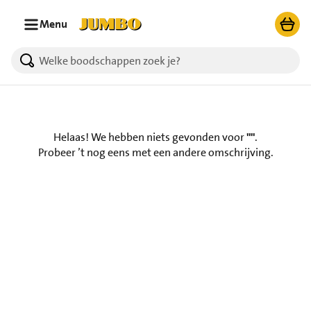
Ga naar zoeken
Ga naar hoofdinhoud
Menu
Helaas! We hebben niets gevonden voor
""
.
Probeer ’t nog eens met een andere omschrijving.