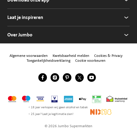
Laat je inspireren
Over Jumbo
Algemene voorwaarden
Kwetsbaarheid melden
Cookies & Privacy
Toegankelijkheidsverklaring
Cookie voorkeuren
Jumbo Facebook
Jumbo Instagram
Jumbo Pinterest
Jumbo Twitter
Jumbo YouTube
Volg ons
Mastercard
Maestro
Visa
Vpay
American Express
Apple Pay
Aanbiedersmedicijne
Thuiswinkel w
< 18 jaar verkopen wij geen alcohol en tabak
NIX18
< 25 jaar? Laat je legitimatie zien!
© 2026 Jumbo Supermarkten