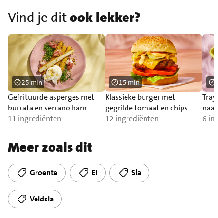
Vind je dit
ook lekker?
25 min
15 min
Gefrituurde asperges met
Klassieke burger met
Tray
burrata en serrano ham
gegrilde tomaat en chips
naa
11 ingrediënten
12 ingrediënten
6 in
Meer zoals dit
Groente
Ei
Sla
Veldsla