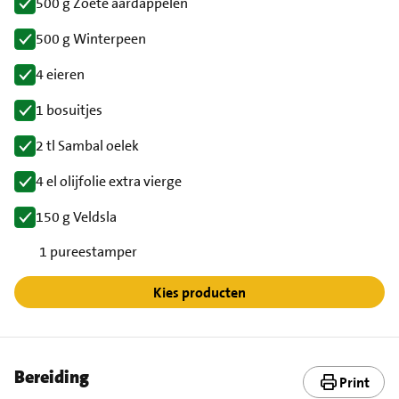
500 g Zoete aardappelen
500 g Winterpeen
4 eieren
1 bosuitjes
2 tl Sambal oelek
4 el olijfolie extra vierge
150 g Veldsla
1 pureestamper
Kies producten
Bereiding
Print