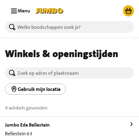
Ga naar zoeken
Ga naar hoofdinhoud
Menu
Winkels & openingstijden
Gebruik mijn locatie
9 winkels gevonden
Jumbo Ede Bellestein
Bellestein 63