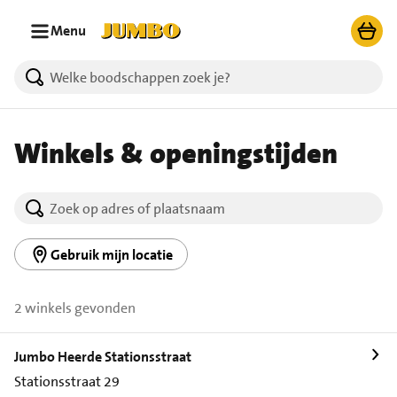
Ga naar zoeken
Ga naar hoofdinhoud
Menu
Winkels & openingstijden
Gebruik mijn locatie
2 winkels gevonden
Jumbo Heerde Stationsstraat
Stationsstraat 29