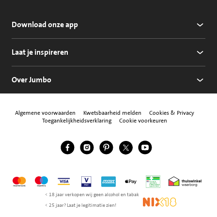
Download onze app
Laat je inspireren
Over Jumbo
Algemene voorwaarden
Kwetsbaarheid melden
Cookies & Privacy
Toegankelijkheidsverklaring
Cookie voorkeuren
Jumbo Facebook
Jumbo Instagram
Jumbo Pinterest
Jumbo Twitter
Jumbo YouTube
Volg ons
Mastercard
Maestro
Visa
Vpay
American Express
Apple Pay
Aanbiedersmedicijne
Thuiswinkel w
< 18 jaar verkopen wij geen alcohol en tabak
NIX18
< 25 jaar? Laat je legitimatie zien!