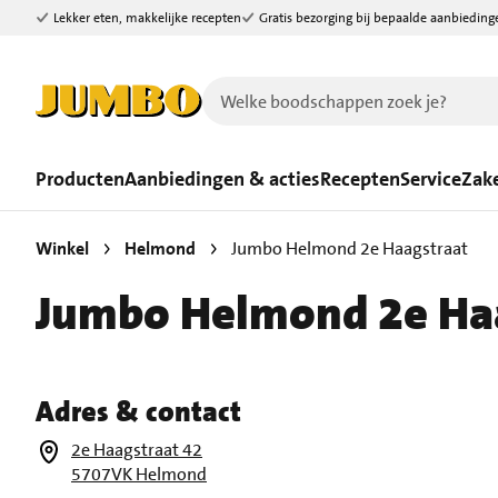
Lekker eten, makkelijke recepten
Gratis bezorging bij bepaalde aanbieding
Ga naar zoeken
Ga naar hoofdinhoud
Producten
Aanbiedingen & acties
Recepten
Service
Zake
Winkel
Helmond
Jumbo Helmond 2e Haagstraat
Jumbo Helmond 2e Ha
Adres & contact
2e Haagstraat 42
5707VK Helmond