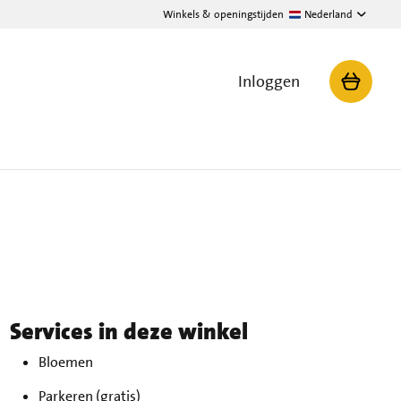
Winkels & openingstijden
Nederland
Inloggen
Services in deze winkel
Bloemen
andag
10 augustus
08:00 - 21:00
nsdag
11 augustus
08:00 - 21:00
Parkeren (gratis)