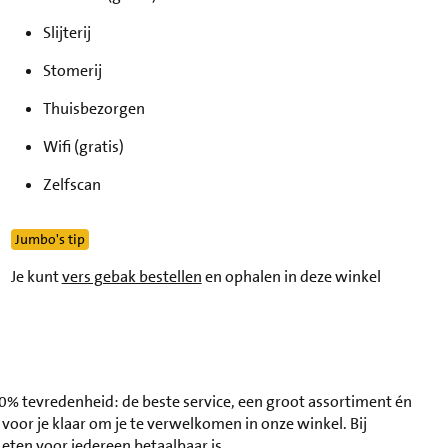
ensdag
12 augustus
08:00 - 21:00
Slijterij
nderdag
13 augustus
08:00 - 21:00
Stomerij
jdag
14 augustus
08:00 - 21:00
Thuisbezorgen
terdag
15 augustus
08:00 - 21:00
ndag
Wifi (gratis)
16 augustus
09:00 - 19:00
Zelfscan
Jumbo's tip
Je kunt
vers gebak bestellen
en ophalen in deze winkel
0% tevredenheid: de beste service, een groot assortiment én
oor je klaar om je te verwelkomen in onze winkel. Bij
eten voor iedereen betaalbaar is.