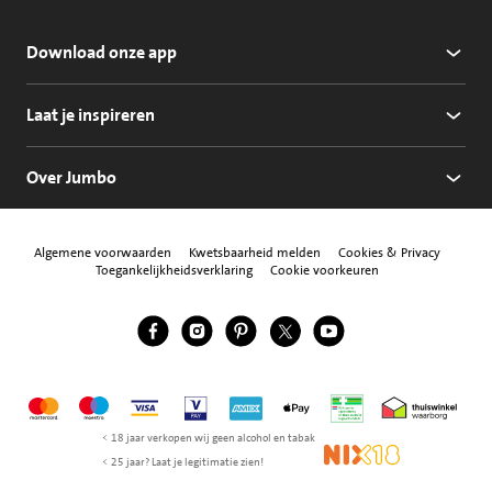
Download onze app
Laat je inspireren
Over Jumbo
Algemene voorwaarden
Kwetsbaarheid melden
Cookies & Privacy
Toegankelijkheidsverklaring
Cookie voorkeuren
Jumbo Facebook
Jumbo Instagram
Jumbo Pinterest
Jumbo Twitter
Jumbo YouTube
Volg ons
Mastercard
Maestro
Visa
Vpay
American Express
Apple Pay
Aanbiedersmedicijne
Thuiswinkel w
< 18 jaar verkopen wij geen alcohol en tabak
NIX18
< 25 jaar? Laat je legitimatie zien!