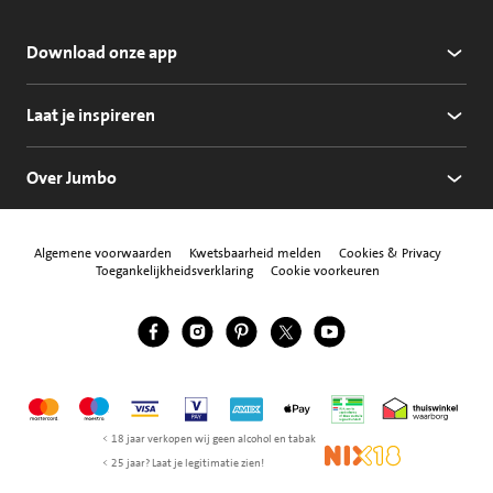
Download onze app
Laat je inspireren
Over Jumbo
Algemene voorwaarden
Kwetsbaarheid melden
Cookies & Privacy
Toegankelijkheidsverklaring
Cookie voorkeuren
Jumbo Facebook
Jumbo Instagram
Jumbo Pinterest
Jumbo Twitter
Jumbo YouTube
Volg ons
Mastercard
Maestro
Visa
Vpay
American Express
Apple Pay
Aanbiedersmedicijne
Thuiswinkel w
< 18 jaar verkopen wij geen alcohol en tabak
NIX18
< 25 jaar? Laat je legitimatie zien!